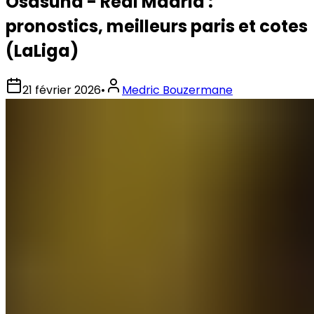
Osasuna - Real Madrid :
pronostics, meilleurs paris et cotes
(LaLiga)
21 février 2026
•
Medric Bouzermane