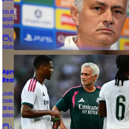
Fin de certaines libertés ! José Mourinho remet au
goût du jour la rigueur dans certains aspects,
notamment hors des terrains afin d'unifier le vestaire.
8 août 2026
Abdou Diallo
Actualités
Après l'échec Rodri, que peut encore faire le
Real Madrid ?
José Mourinho attendait encore du renfort au milieu,
mais le Real Madrid a finalement pris une autre
direction. Un choix qui pourrait peser lourd cette
saison.
7 août 2026