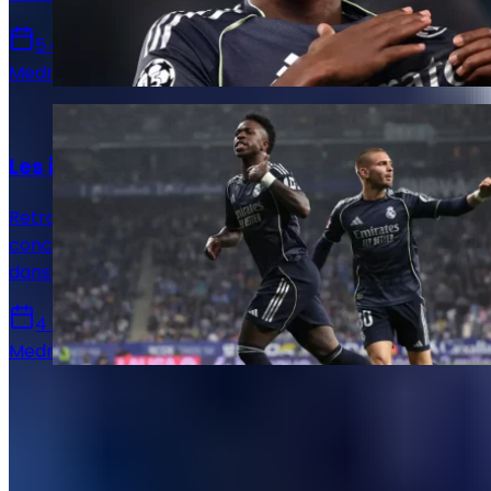
5 août 2026
Medric Bouzermane
Actualités
Les infos mercato Real Madrid du 4 août !
Retrouvez toutes les informations du 4 août
concernant le mercato du Real Madrid, que ce soit
dans le sens des départs ou des arrivées.
4 août 2026
Medric Bouzermane