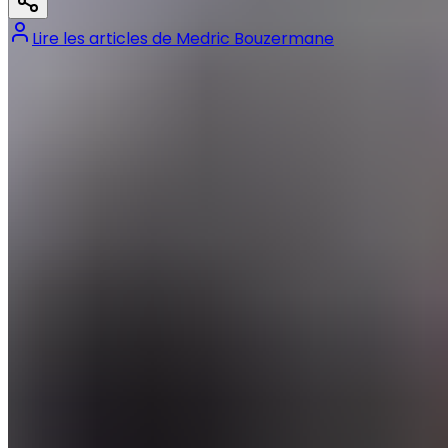
Lire les articles de
Medric Bouzermane
Tags :
#
16e de finale
#
Coupe du monde
#
France
#
Kylian Mbappé
#
Real Madrid
#
Suède
Précédent
Les infos mercato Real Madrid du 30 juin !
Suivant