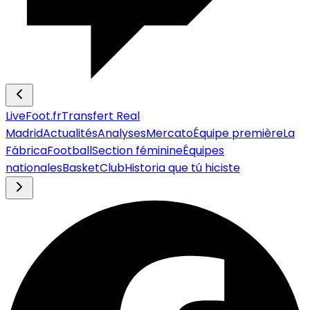
LiveFoot.fr
Transfert Real
Madrid
Actualités
Analyses
Mercato
Équipe première
La
Fábrica
Football
Section féminine
Équipes
nationales
Basket
Club
Historia que tú hiciste