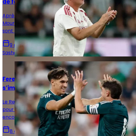
de faire des erreurs »
Après la victoire 2-1 face au Ferencváros, José
Mourinho, Fede Valverde, Bernardo Silva et Mario Rivas
sont revenus sur la rencontre en zone mixte.
9 août 2026
Sasha Laquitaine
Actualités
Ferencváros - Real Madrid : La Casa Blanca
s’impose mais laisse encore des doutes
Le Real Madrid s’est imposé 2-1 face à Ferencváros
pour son deuxième match de préparation. Une victoire
encourageante, malgré plusieurs failles défensives.
8 août 2026