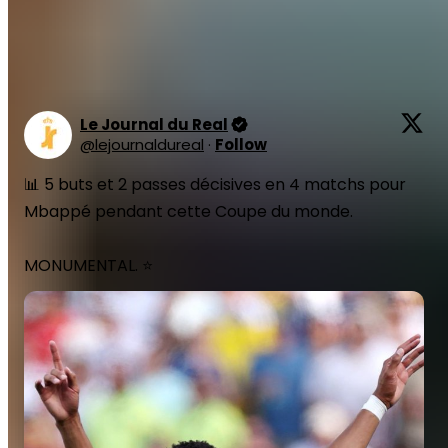
pouvaient trembler face aux Scandinaves.
Cependant,
menés par un Kylian Mbappé des grands soirs, les
Tricolores n'ont pas eu le temps de douter.
Le Journal du Real
@
lejournaldureal
·
Follow
📊 5 buts et 2 passes décisives en 4 matchs pour 
Mbappé pendant cette Coupe du monde. 

MONUMENTAL. ⭐️ 