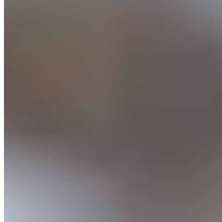
A lire aussi :
Kylian Mbappé sous le signe du
renouveau dans ce Mondial
Mbappé et les Bleus n'ont pas eu le
temps de douter
Homme du match, le buteur du Real Madrid a atteint
un niveau rarement vu pendant sa carrière et une
efficacité qui pourrait faire jalouser les supporters
merengues. L'implication du capitaine des Bleus
pendant ce Mondial est à un niveau exceptionnel.
Cantonné à ce rôle de numéro 9, le natif de Paris est
en mission avec le reste de son équipe et semble en
symbiose avec le projet de Didier Deschamps, revenu