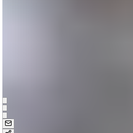
sur le banc après avoir quitté son groupe en fin de
semaine passée.
N'oubliant pas de lui rendre hommage,
Kylian Mbappé
s'est jeté dans les bras du technicien français pour
célébrer son premier but du match. Désormais, cap
sur le Paraguay qui a éliminé l'Allemagne à la surprise
générale aux tirs au but. D
es retrouvailles, 28 ans après
un match qui s'était déroulé au même stade de la
compétition lors du Mondial victorieux à domicile en
1998.
Partager: