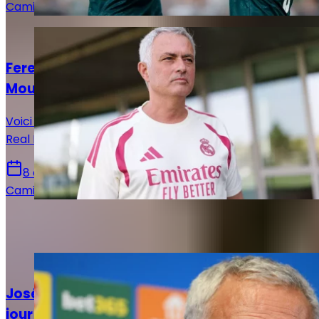
Camille Santos
Actualités
Ferencváros – Real Madrid : le onze de
Mourinho est connu
Voici la composition officielle qu’a décidé d’aligner le
Real Madrid de José Mourinho face à Ferencvaros.
8 août 2026
Camille Santos
Sur le même sujet
Actualités
José Mourinho remet la rigueur au goût du
jour