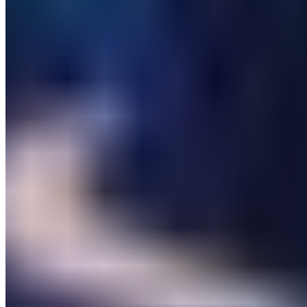
Le Journal du Real
Toute l'actualité du Real Madrid, analyses et résultats
en direct. Votre source d'information de référence sur
le club merengue.