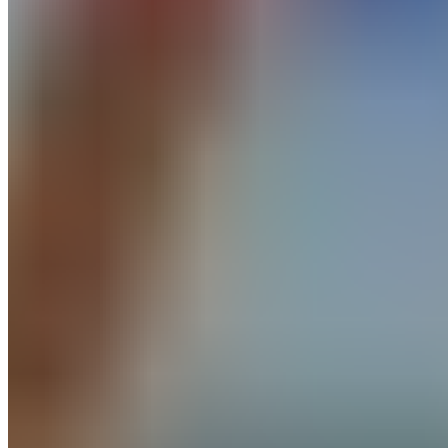
Encore une fois doublement décisif, Kylian Mbappé a
mis les Bleus sur orbite face à la Suède (3-0) et entre
dans l'histoire de la Coupe du monde.
Le match aura été à sens unique. Le rêve bleu continue
pour la France qui s'est qualifiée sans douter face à la
Suède (3-0). Après avoir vu l'Allemagne (face à son
prochain adversaire, le Paraguay) se faire éliminer,
puis les Pays-Bas,
les hommes de Didier Deschamps