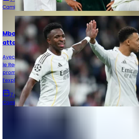
Camille Santos
Actualités
Mbappé, Vinicius Jr, Diomandé : quelle
attaque pour le Real Madrid ?
Avec Vinicius Jr, Mbappé et désormais Yan Diomandé,
le Real Madrid dispose d’un trio offensif très
prometteur. Reste à voir comment José Mourinho
l’exploitera.
7 août 2026
Camille Santos
Autres articles de
Medric
Bouzermane