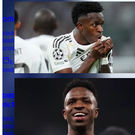
Actualités
Officiel : Vinicius Jr prolonge jusqu'en 2032 !
Après avoir annoncé l'arrivée de Yan Diomandé, le Real
Madrid en a profité pour annoncer également la
prolongation de Vinicius Jr pour six saisons !
6 août 2026
Medric Bouzermane
Actualités
DIRECT. Suivez le live mercato Real Madrid
du 5 août !
Retrouvez toutes les informations du 5 août
concernant le mercato du Real Madrid, que ce soit
dans le sens des départs ou des arrivées.