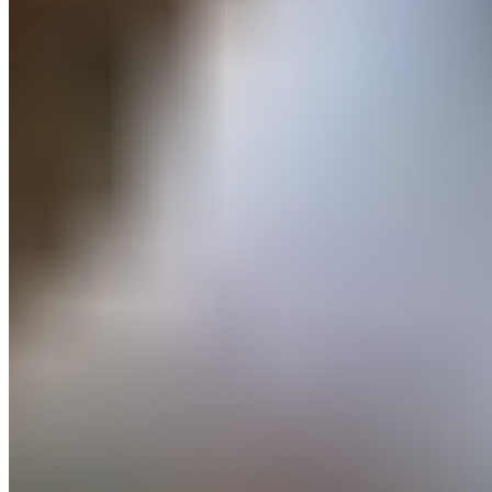
échoué à ouvrir le score après avoir vu son capitaine
puis Michael Olise taper les montants du portier
suédois. En fin de compte, Kylian Mbappé aura trouvé
la solution juste avant le retour des vestiaires (1-0,
45e). Bradley Barcola va faire le break après le retour
des vestiaires (2-0, 53e) puis
le buteur merengue va
inscrire son 3e doublé de la compétition, son sixième
but au total pendant cette édition, son 18e en trois
participations (3-0, 74e).