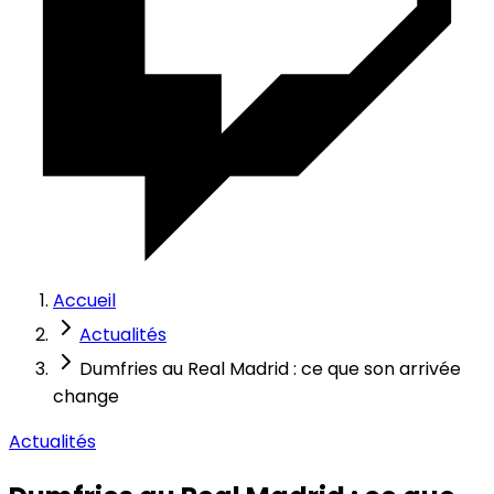
Accueil
Actualités
Dumfries au Real Madrid : ce que son arrivée
change
Actualités