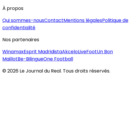
À propos
Qui sommes-nous
Contact
Mentions légales
Politique de
confidentialité
Nos partenaires
Winamax
Esprit Madridista
Akcelo
LiveFoot
Un Bon
Maillot
Be-Bilingue
One Football
©
2026
Le Journal du Real. Tous droits réservés.