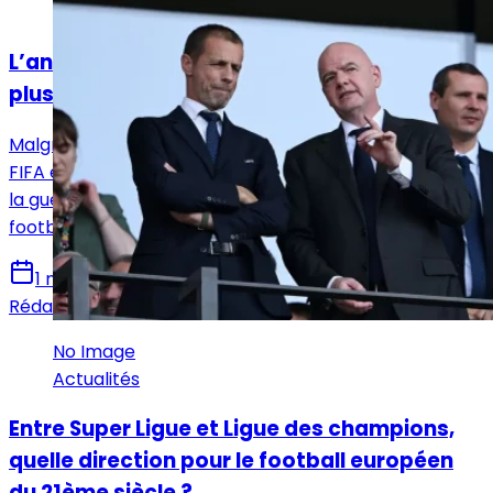
Actualités
L’antagonisme entre l’UEFA et la FIFA est
plus actuel que jamais
Malgré les apparences, l’UEFA est en conflit avec la
FIFA et elle dispose désormais d’un allié de poids dans
la guerre froide qui l’oppose à l’organisation qui régit le
football mondial.
1 novembre 2024
Rédaction Le Journal du Real
No Image
Actualités
Entre Super Ligue et Ligue des champions,
quelle direction pour le football européen
du 21ème siècle ?