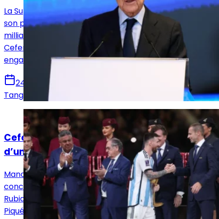
La Superligue et le Real Madrid, par l'intermédiaire de
son président Florentino Pérez, demandent 4,5
milliards d’euros de dédommagements à Aleksander
Ceferin, président de l’UEFA. Une action en justice est
engagée.
24 novembre 2025
Tanguy Soyer
Actualités
Ceferin, Rubiales, Messi et Piqué au cœur
d’une dénonciation pénale
Manos Limpias a effectué une dénonciation pénale qui
concerne Ceferin, actuel président de l’UEFA, Luis
Rubiales, ex-président de la RFEF ainsi que Messi et
Piqué. Le syndicat accuse les quatre homme d’un