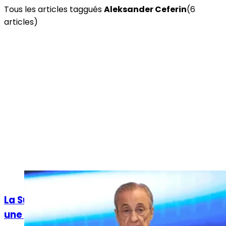
Tous les articles taggués
Aleksander Ceferin
(
6
article
s
)
Actualités
La Superligue suit le Real Madrid et engage
une procédure judiciaire contre l'UEFA !