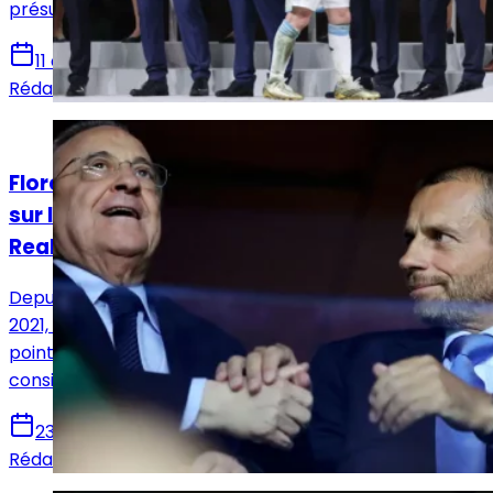
présumé détournement de fonds.
11 décembre 2024
Rédaction Le Journal du Real
Actualités
Florentino Pérez va tirer à boulets rouges
sur l’UEFA lors de l’Assemblée générale du
Real Madrid
Depuis l’annonce de la Super Ligue européenne en
2021, les relations entre le Real Madrid et l’UEFA sont au
point mort. Aleksander Čeferin, président de l'UEFA,
considère Florentino Pérez comme un ennemi.
23 novembre 2024
Rédaction Le Journal du Real