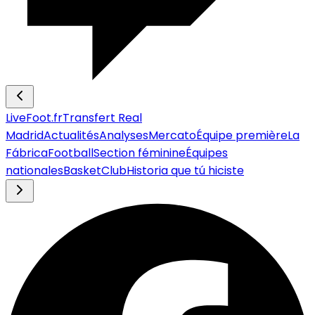
LiveFoot.fr
Transfert Real
Madrid
Actualités
Analyses
Mercato
Équipe première
La
Fábrica
Football
Section féminine
Équipes
nationales
Basket
Club
Historia que tú hiciste