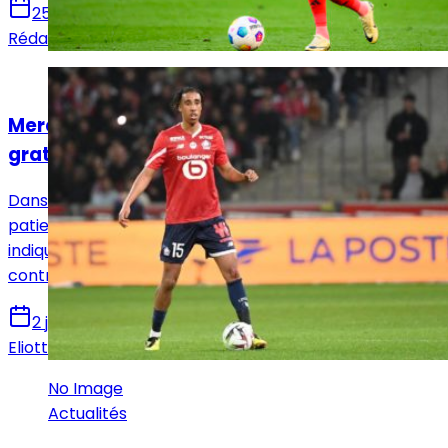
25 juillet 2024
Rédaction Le Journal du Real
Actualités
Mercato : Leny Yoro pourrait débarquer
gratuitement au Real Madrid en 2025
Dans le dossier du Lillois, le Real Madrid attend
patiemment son heure. Et, les dernières informations
indiquent que Leny Yoro pourrait aller au bout de son
contrat au LOSC pour rejoindre ensuite le Real Madrid.
2 juillet 2024
Eliott Lafleur
No Image
Actualités