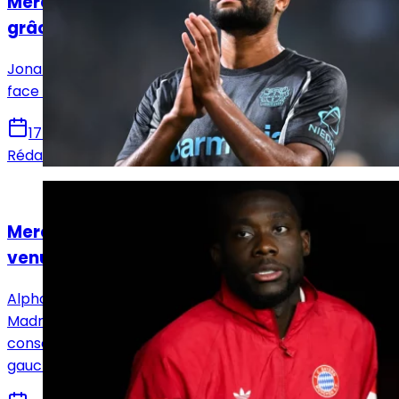
Mercato : Jonathan Tah marque des points
grâce à Rüdiger
Jonathan Tah et Antonio Rüdiger ont brillé ensemble
face à la Bosnie (7-0).
17 novembre 2024
Rédaction Le Journal du Real
Actualités
Mercato : les conséquences de la probable
venue de Davies au Real Madrid
Alphonso Davies n'a jamais été aussi proche du Real
Madrid, et son arrivée prochaine peut avoir des
conséquences sur la concurrence au poste d'arrière
gauche.