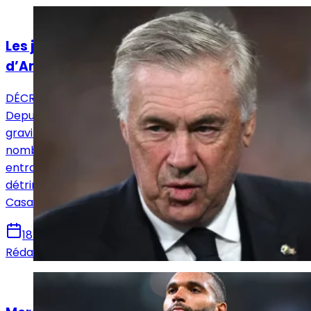
Actualités
Les joueurs du Real Madrid en sauveurs
d’Ancelotti
DÉCRYPTAGE - Raul, Zidane ou encore Xabi Alonso.
Depuis maintenant quelques semaines, ces noms
gravitent autour de la planète madrilène, de
nombreux Madridistas rêvant que l’un de ces trois
entraîneurs atterrisse sur le banc du Real Madrid au
détriment d’un certain Ancelotti. Mais le vestiaire de la
Casa Blanca ne l'entend pas de cette oreille.
18 novembre 2024
Rédaction Le Journal du Real
Actualités