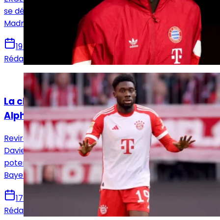
se décanter dans la mauvaise direction pour le Real
Madrid.
19 janvier 2025
Rédaction Le Journal du Real
Actualités
La clim pour le Real Madrid dans le dossier
Alphonso Davies ?
Revirement de situation dans le dossier Alphonso
Davies. Alors que les derniers échos faisaient état d'un
potentiel accord prochain avec le Real Madrid, le
Bayern a finalement pris les devants.
17 janvier 2025
Rédaction Le Journal du Real