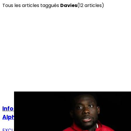
Tous les articles taggués
Davies
(
12
article
s
)
Actualités
Info LJDR : le Real Madrid considère
Alphonso Davies comme perdu
EXCLUSIF - Le dossier Alphonso Davies est en train de