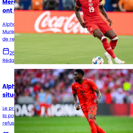
Mercato : Alphonso Davies et le Real Madrid
ont un accord pour 2025 !
Alphonso Davies, le jeune latéral canadien du Bayern
Munich, serait prêt à patienter pour réaliser son rêve
de rejoindre le Real Madrid.
26 juillet 2024
Rédaction Le Journal du Real
Actualités
Alphonso Davies et le Bayern Munich : une
situation tendue
Le président du Bayern Munich, Uli Hoeness, a confirmé
la position ferme du club concernant Alphonso Davies,
refusant d'augmenter son offre de prolongation.