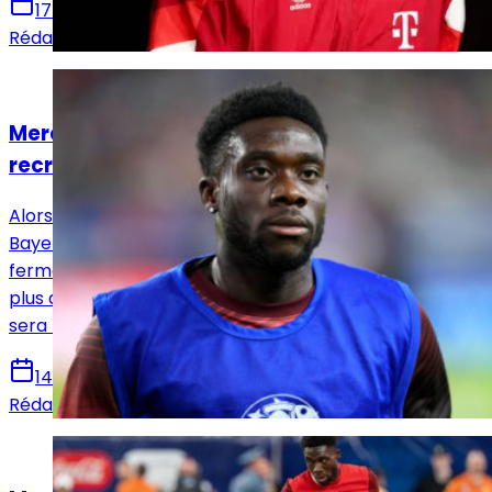
17 novembre 2024
Rédaction Le Journal du Real
Actualités
Mercato : le Real Madrid sur le point de
recruter Alphonso Davies ?
Alors que les négociations entre le Real Madrid et le
Bayern Munich se poursuivent, le club madrilène reste
ferme sur sa position financière, refusant de payer
plus de 35 millions d’euros pour Alphonso Davies qui
sera libre en 2025.
14 août 2024
Rédaction Le Journal du Real
Actualités