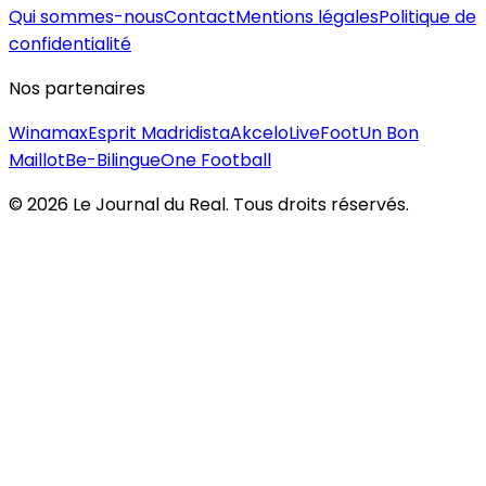
Qui sommes-nous
Contact
Mentions légales
Politique de
confidentialité
Nos partenaires
Winamax
Esprit Madridista
Akcelo
LiveFoot
Un Bon
Maillot
Be-Bilingue
One Football
©
2026
Le Journal du Real. Tous droits réservés.