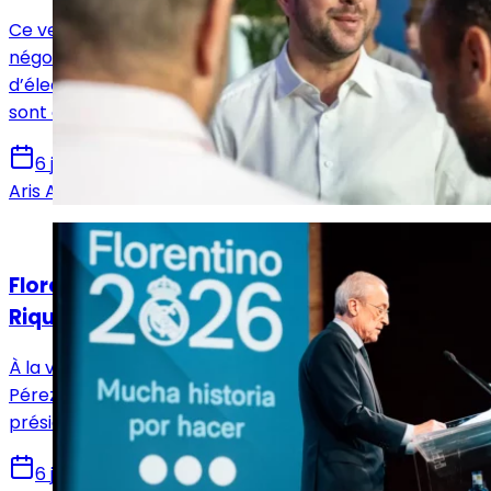
Ce vendredi, l’agent de Klopp démentait des
négociations futures avec le coach allemand en cas
d’élection de Riquelme, mais les dernières nouvelles
sont contradictoires.
6 juin 2026
Aris Aïd
Actualités
Florentino Pérez lâche la sulfateuse sur
Riquelme pour sa fin de campagne
À la veille des élections au Real Madrid, Florentino
Pérez a pris la parole pour un ultime discours. Le
président a attaqué son rival de toutes parts.
6 juin 2026