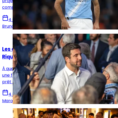
projet, Rodri reste concentré sur le Mondial et ne
compte pas trancher son avenir maintenant.
4 juin 2026
Bruno De Oliveira
Actualités
Les deux dernières cartes à jouer d'Enrique
Riquelme pour sa campagne
À quelques jours du scrutin, le projet de Riquelme prend
une forme de plus en plus radicale. Le candidat serait
prêt à sacrifier une star de l'effectif.
4 juin 2026
Marouene Ghariani
Actualités