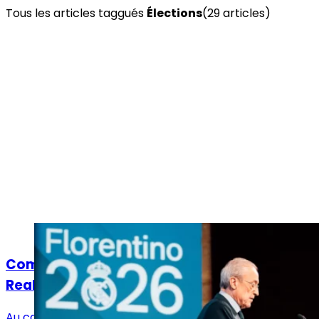
Tous les articles taggués
Élections
(
29
article
s
)
Actualités
Comment Florentino Pérez a renforcé le
Real Madrid avec ces élections anticipées
Au cœur de la pire crise sportive de sa présidence,