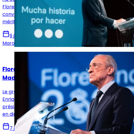
Florentino Pérez a pris tout le monde de court en
convoquant des élections anticipées. Une décision qui
mérite qu'on s'y attarde.
9 juin 2026
Marouene Ghariani
Actualités
Florentino Pérez reste président du Real
Madrid et remporte les élections !
Le grand jour est arrivé ! Florentino Pérez face à
Enrique Riquelme, qui emportera les élections
présidentielles au Real Madrid ? Suivez cette journée
en direct avec nous !
7 juin 2026