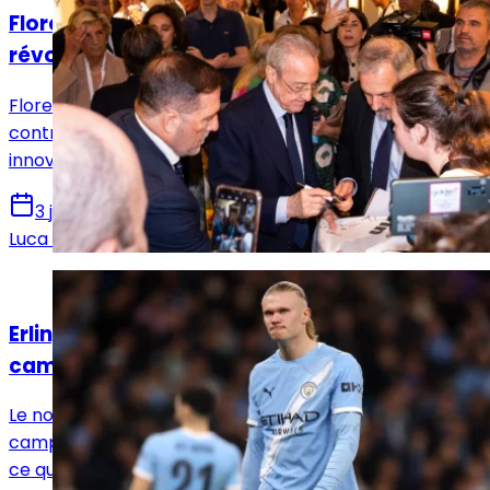
Florentino Pérez sort l'artillerie lourde pour
révolutionner le Real Madrid
Florentino Pérez dévoile une stratégie historique pour
contrer ses opposants, entre héritage financier et
innovations technologiques pour le Real Madrid.
3 juin 2026
Luca Schenatto
Actualités
Erling Haaland, sujet de tension dans la
campagne de Riquelme
Le nom d'Haaland occupe l’espace médiatique de la
campagne d'Enrique Riquelme depuis quelques jours,
ce qui a conduit son entourage à clarifier la situation.