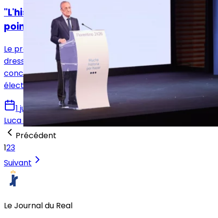
"L'histoire parle d'elle-même" : la mise au
point de Florentino Pérez
Le président Florentino Pérez prend la parole pour
dresser le bilan du Real Madrid et tacler la
concurrence. Une mise au point musclée avant les
élections.
1 juin 2026
Luca Schenatto
Précédent
1
2
3
Suivant
Le Journal du Real