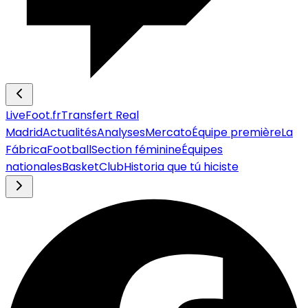
LiveFoot.fr
Transfert Real
Madrid
Actualités
Analyses
Mercato
Équipe première
La
Fábrica
Football
Section féminine
Équipes
nationales
Basket
Club
Historia que tú hiciste