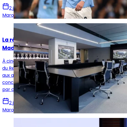
2 juin 2026
Marouene Ghariani
Actualités
La réponse du comité électoral du Real
Madrid répond à Riquelme
À cinq jours du scrutin présidentiel, le comité électoral
du Real Madrid est sorti de sa réserve pour répondre
aux accusations formulées par Enrique Riquelme
concernant la liste électorale et la sécurité du vote
par correspondance.
2 juin 2026
Marouene Ghariani
Actualités