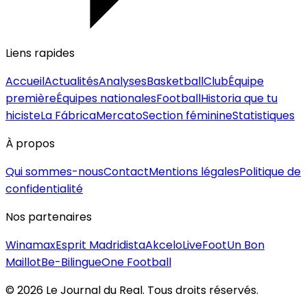
Liens rapides
Accueil
Actualités
Analyses
Basketball
Club
Équipe
première
Équipes nationales
Football
Historia que tu
hiciste
La Fábrica
Mercato
Section féminine
Statistiques
À propos
Qui sommes-nous
Contact
Mentions légales
Politique de
confidentialité
Nos partenaires
Winamax
Esprit Madridista
Akcelo
LiveFoot
Un Bon
Maillot
Be-Bilingue
One Football
©
2026
Le Journal du Real. Tous droits réservés.