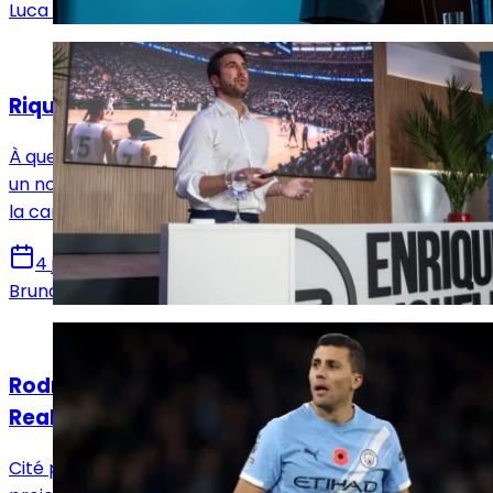
Luca Schenatto
Analyses
Riquelme touche à un tabou du Real Madrid
À quelques jours du scrutin, Enrique Riquelme franchit
un nouveau cap face à Florentino Pérez en déplaçant
la campagne sur un terrain rarement contesté.
4 juin 2026
Bruno De Oliveira
Actualités
Rodri, le nom qui bouscule la campagne du
Real Madrid
Cité par Enrique Riquelme comme symbole de son