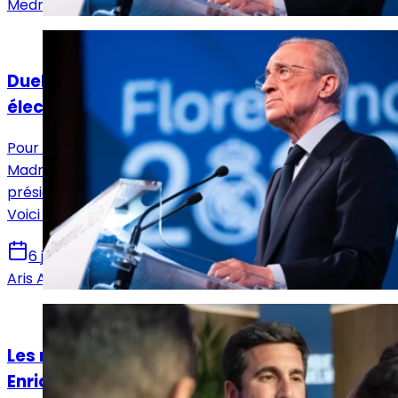
Medric Bouzermane
Actualités
Duel Pérez/Riquelme : le mode d'emploi des
élections au Real Madrid !
Pour la première fois depuis 2006, les socios du Real
Madrid sont appelés aux urnes pour élire leur
président entre Florentino Perez et Enrique Riquelme.
Voici comment va se dérouler ce dimanche 7 juin.
6 juin 2026
Aris Aïd
Actualités
Les raisons du quiproquo autour du cas
Enrique Riquelme/Jurgen Klopp