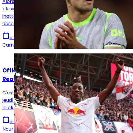
Alors que le Real Madrid semblait tenir la corde depuis
plusieurs semaines, le dossier Rodri a pris un tournant
inattendu. Le milieu de Manchester City privilégierait
désormais une arrivée au FC Barcelone.
6 août 2026
Camille Santos
Actualités
Officiel : Yan Diomandé signe pour 7 ans au
Real Madrid !
C'est désormais officiel. Le Real Madrid a annoncé ce
jeudi la signature de Yan Diomandé, qui s'engage avec
le club madrilène jusqu'en juin 2033.
6 août 2026
Nourhane Haroui