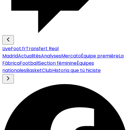
LiveFoot.fr
Transfert Real
Madrid
Actualités
Analyses
Mercato
Équipe première
La
Fábrica
Football
Section féminine
Équipes
nationales
Basket
Club
Historia que tú hiciste