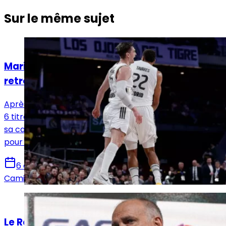
Sur le même sujet
Basket
Mario Hezonja quitte le Real Madrid et
retrouve la NBA avec les Cavaliers
Après quatre saisons sous le maillot du Real Madrid et
6 titres, Mario Hezonja tourne une page importante de
sa carrière. Le croate quitte la capitale espagnole
pour s’installer à Cleveland
6 août 2026
Camille Santos
Actualités
Le Real Madrid et LaLiga quittent beIN