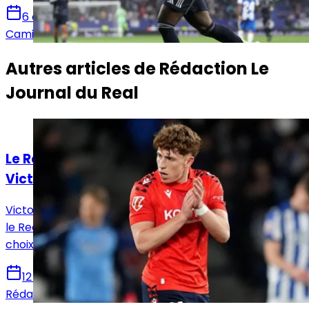
6 août 2026
Camille Santos
Autres articles de
Rédaction Le
Journal du Real
Actualités
Le Real Madrid face à un dilemme pour
Victor Muñoz
Victor Muñoz attire les regards en Navarre, tandis que
le Real Madrid prépare un possible rapatriement, un
choix qui pourrait remodeler l’offensive madrilène.
12 juin 2026
Rédaction Le Journal du Real