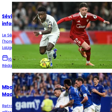
Actualités
Séville - Real Madrid : Horaire, chaînes et
informations sur le match !
Le Séville FC reçoit ce dimanche le Real Madrid en
l'honneur de la 37e et avant-dernière journée de
LaLiga. Voici toutes les infos pour suivre la rencontre.
16 mai 2026
Rédaction Le Journal du Real
Actualités
Mbappé sur le banc : le XI titulaire du Real
Madrid face au Real Oviedo !
Retrouvez la composition officielle du Real Madrid pour