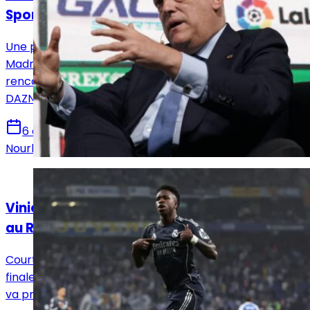
Sports après 14 ans
Une page se tourne pour les supporters du Real
Madrid. Après 14 saisons passées sur beIN Sports, les
rencontres de Liga seront désormais diffusées sur
DAZN et Disney+ à partir de la saison 2026-2027.
6 août 2026
Nourhane Haroui
Actualités
Vinicius Jr a décidé de prolonger l’aventure
au Real Madrid !
Courtisé avec insistance par Arsenal, Vinicius Jr a
finalement choisi de rester au Real Madrid. Le Brésilien
va prolonger son aventure avec les Merengues.