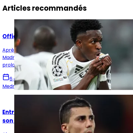
Articles recommandés
Actualités
Officiel : Vinicius Jr prolonge jusqu'en 2032 !
Après avoir annoncé l'arrivée de Yan Diomandé, le Real
Madrid en a profité pour annoncer également la
prolongation de Vinicius Jr pour six saisons !
6 août 2026
Medric Bouzermane
Actualités
Entre le Real Madrid et le Barça, Rodri a fait
son choix !