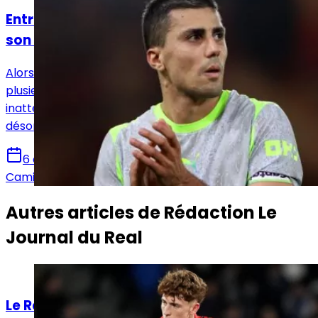
Entre le Real Madrid et le Barça, Rodri a fait
son choix !
Alors que le Real Madrid semblait tenir la corde depuis
plusieurs semaines, le dossier Rodri a pris un tournant
inattendu. Le milieu de Manchester City privilégierait
désormais une arrivée au FC Barcelone.
6 août 2026
Camille Santos
Autres articles de
Rédaction Le
Journal du Real
Actualités
Le Real Madrid face à un dilemme pour