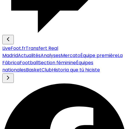
LiveFoot.fr
Transfert Real
Madrid
Actualités
Analyses
Mercato
Équipe première
La
Fábrica
Football
Section féminine
Équipes
nationales
Basket
Club
Historia que tú hiciste