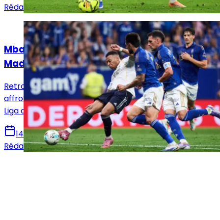
Rédaction Le Journal du Real
Actualités
Mbappé sur le banc : le XI titulaire du Real
Madrid face au Real Oviedo !
Retrouvez la composition officielle du Real Madrid pour
affronter le Real Oviedo en vue de la 36e journée de
Liga avec notamment le retour de Mbappé.
14 mai 2026
Rédaction Le Journal du Real