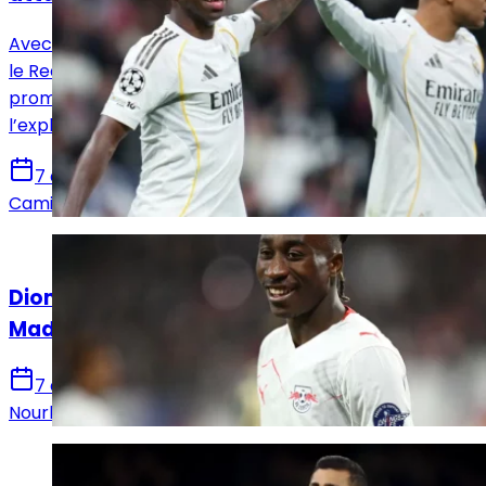
Avec Vinicius Jr, Mbappé et désormais Yan Diomandé,
le Real Madrid dispose d’un trio offensif très
prometteur. Reste à voir comment José Mourinho
l’exploitera.
7 août 2026
Camille Santos
Actualités
Diomandé après sa signature au Real
Madrid : « Ce n’est que le début »
7 août 2026
Nourhane Haroui
Actualités