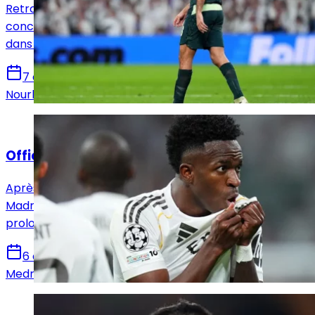
Retrouvez toutes les informations du 5 août
concernant le mercato du Real Madrid, que ce soit
dans le sens des départs ou des arrivées.
7 août 2026
Nourhane Haroui
Actualités
Officiel : Vinicius Jr prolonge jusqu'en 2032 !
Après avoir annoncé l'arrivée de Yan Diomandé, le Real
Madrid en a profité pour annoncer également la
prolongation de Vinicius Jr pour six saisons !
6 août 2026
Medric Bouzermane
Actualités