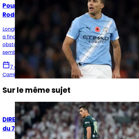
Pourquoi le Real Madrid a perdu le dossier
Rodri ?
Longtemps en pole position pour Rodri, le Real Madrid
a finalement vu le Barça inverser la tendance. Plusieurs
obstacles ont freiné les Merengue dans un dossier qui
semblait pourtant leur être destiné.
7 août 2026
Camille Santos
Sur le même sujet
Actualités
DIRECT. Suivez le live mercato Real Madrid
du 7 août !