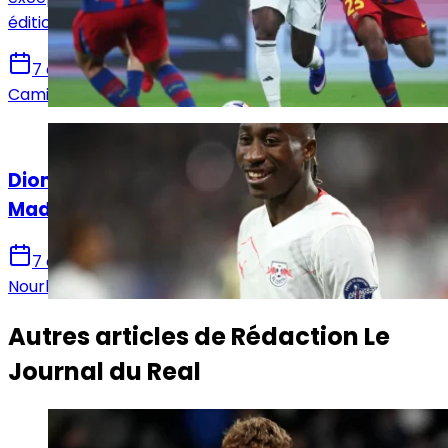
édition.
7 août 2026
Camille Santos
Actualités
Diomandé après sa signature au Real
Madrid : « Ce n’est que le début »
7 août 2026
Nourhane Haroui
Autres articles de
Rédaction Le
Journal du Real
Actualités