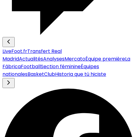
LiveFoot.fr
Transfert Real
Madrid
Actualités
Analyses
Mercato
Équipe première
La
Fábrica
Football
Section féminine
Équipes
nationales
Basket
Club
Historia que tú hiciste