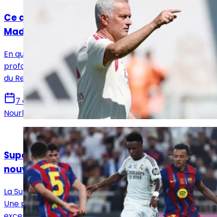
Ce que Mourinho a déjà changé au Real
Madrid
En quelques semaines, José Mourinho aurait déjà
profondément transformé l’atmosphère du vestiaire
du Real Madrid et imposé une nouvelle dynamique.
7 août 2026
Nourhane Haroui
Actualités
Supercoupe d’Espagne 2027 : Istanbul, la
nouvelle destination envisagée par la RFEF
La Supercoupe d’Espagne 2027 se disputera à Istanbul.
Une première pour la compétition, qui quittera
exceptionnellement l’Arabie saoudite pour cette