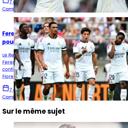
7 août 2026
Camille Santos
Actualités
Ferencváros – Real Madrid : la Casa Blanca
poursuit sa préparation à Budapest
Le Real Madrid poursuit sa préparation estivale face à
Ferencváros en Hongrie. Les Merengue veulent
confirmer leurs progrès après leur match nul contre la
Fiorentina.
7 août 2026
Camille Santos
Sur le même sujet
Actualités