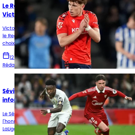
Le Real Madrid face à un dilemme pour
Victor Muñoz
Victor Muñoz attire les regards en Navarre, tandis que
le Real Madrid prépare un possible rapatriement, un
choix qui pourrait remodeler l’offensive madrilène.
12 juin 2026
Rédaction Le Journal du Real
Actualités
Séville - Real Madrid : Horaire, chaînes et
informations sur le match !
Le Séville FC reçoit ce dimanche le Real Madrid en
l'honneur de la 37e et avant-dernière journée de
LaLiga. Voici toutes les infos pour suivre la rencontre.