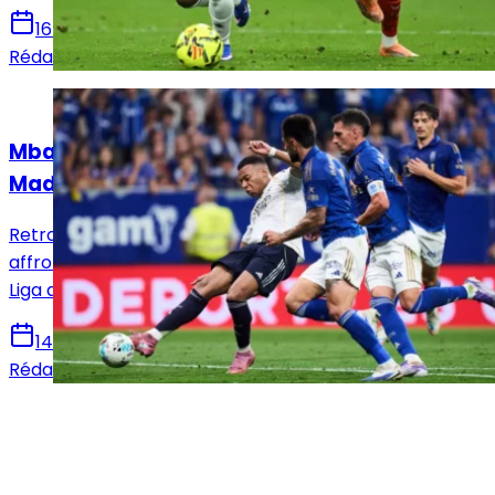
16 mai 2026
Rédaction Le Journal du Real
Actualités
Mbappé sur le banc : le XI titulaire du Real
Madrid face au Real Oviedo !
Retrouvez la composition officielle du Real Madrid pour
affronter le Real Oviedo en vue de la 36e journée de
Liga avec notamment le retour de Mbappé.
14 mai 2026
Rédaction Le Journal du Real