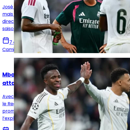
José Mourinho attendait encore du renfort au milieu,
mais le Real Madrid a finalement pris une autre
direction. Un choix qui pourrait peser lourd cette
saison.
7 août 2026
Camille Santos
Actualités
Mbappé, Vinicius Jr, Diomandé : quelle
attaque pour le Real Madrid ?
Avec Vinicius Jr, Mbappé et désormais Yan Diomandé,
le Real Madrid dispose d’un trio offensif très
prometteur. Reste à voir comment José Mourinho
l’exploitera.