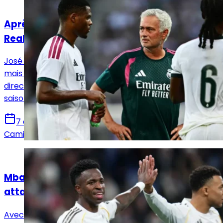
Actualités
Après l'échec Rodri, que peut encore faire le
Real Madrid ?
José Mourinho attendait encore du renfort au milieu,
mais le Real Madrid a finalement pris une autre
direction. Un choix qui pourrait peser lourd cette
saison.
7 août 2026
Camille Santos
Actualités
Mbappé, Vinicius Jr, Diomandé : quelle
attaque pour le Real Madrid ?
Avec Vinicius Jr, Mbappé et désormais Yan Diomandé,