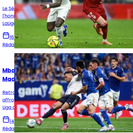
Le Séville FC reçoit ce dimanche le Real Madrid en
l'honneur de la 37e et avant-dernière journée de
LaLiga. Voici toutes les infos pour suivre la rencontre.
16 mai 2026
Rédaction Le Journal du Real
Actualités
Mbappé sur le banc : le XI titulaire du Real
Madrid face au Real Oviedo !
Retrouvez la composition officielle du Real Madrid pour
affronter le Real Oviedo en vue de la 36e journée de
Liga avec notamment le retour de Mbappé.
14 mai 2026
Rédaction Le Journal du Real