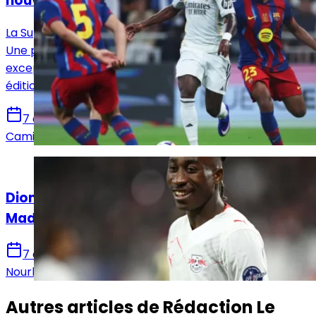
nouvelle destination envisagée par la RFEF
La Supercoupe d’Espagne 2027 se disputera à Istanbul.
Une première pour la compétition, qui quittera
exceptionnellement l’Arabie saoudite pour cette
édition.
7 août 2026
Camille Santos
Actualités
Diomandé après sa signature au Real
Madrid : « Ce n’est que le début »
7 août 2026
Nourhane Haroui
Autres articles de
Rédaction Le