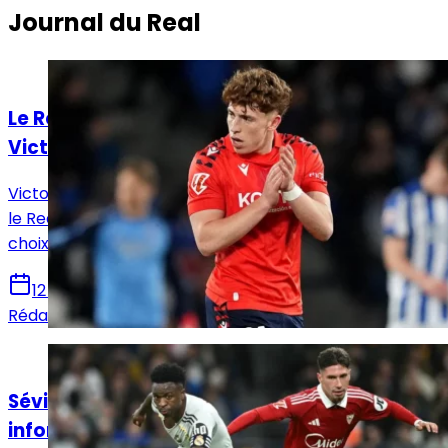
Journal du Real
Actualités
Le Real Madrid face à un dilemme pour
Victor Muñoz
Victor Muñoz attire les regards en Navarre, tandis que
le Real Madrid prépare un possible rapatriement, un
choix qui pourrait remodeler l’offensive madrilène.
12 juin 2026
Rédaction Le Journal du Real
Actualités
Séville - Real Madrid : Horaire, chaînes et
informations sur le match !