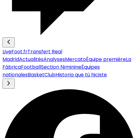
LiveFoot.fr
Transfert Real
Madrid
Actualités
Analyses
Mercato
Équipe première
La
Fábrica
Football
Section féminine
Équipes
nationales
Basket
Club
Historia que tú hiciste