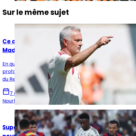
Sur le même sujet
Actualités
Ce que Mourinho a déjà changé au Real
Madrid
En quelques semaines, José Mourinho aurait déjà
profondément transformé l’atmosphère du vestiaire
du Real Madrid et imposé une nouvelle dynamique.
7 août 2026
Nourhane Haroui
Actualités
Supercoupe d’Espagne 2027 : Istanbul, la