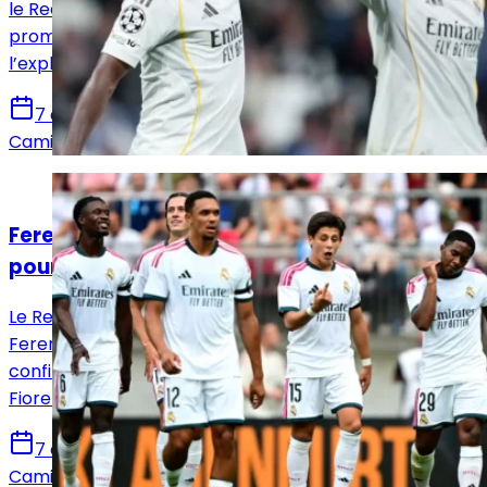
le Real Madrid dispose d’un trio offensif très
prometteur. Reste à voir comment José Mourinho
l’exploitera.
7 août 2026
Camille Santos
Actualités
Ferencváros – Real Madrid : la Casa Blanca
poursuit sa préparation à Budapest
Le Real Madrid poursuit sa préparation estivale face à
Ferencváros en Hongrie. Les Merengue veulent
confirmer leurs progrès après leur match nul contre la
Fiorentina.
7 août 2026
Camille Santos