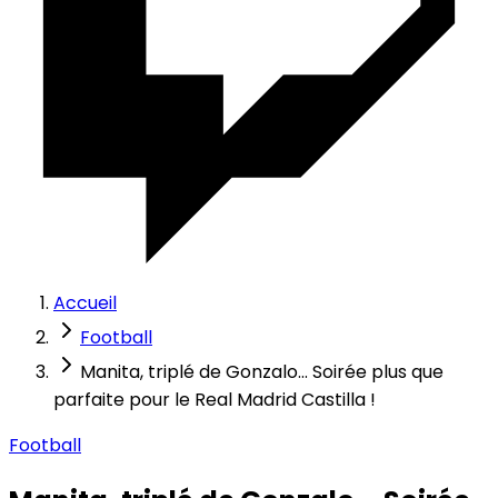
Accueil
Football
Manita, triplé de Gonzalo... Soirée plus que
parfaite pour le Real Madrid Castilla !
Football