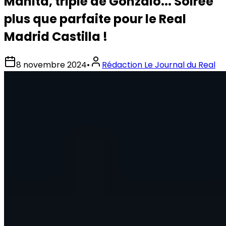
Manita, triplé de Gonzalo... Soirée
plus que parfaite pour le Real
Madrid Castilla !
8 novembre 2024
•
Rédaction Le Journal du Real