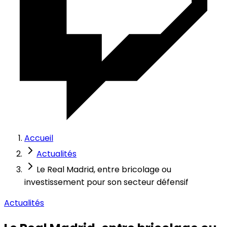
Accueil
Actualités
Le Real Madrid, entre bricolage ou
investissement pour son secteur défensif
Actualités