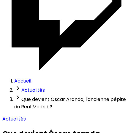
Accueil
Actualités
Que devient Óscar Aranda, l'ancienne pépite
du Real Madrid ?
Actualités