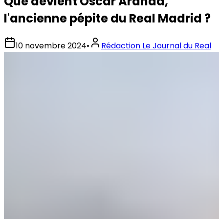
Que devient Óscar Aranda,
l'ancienne pépite du Real Madrid ?
10 novembre 2024
•
Rédaction Le Journal du Real