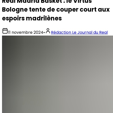
Real Madrid Basket : le Virtus
Bologne tente de couper court aux
espoirs madrilènes
11 novembre 2024
•
Rédaction Le Journal du Real