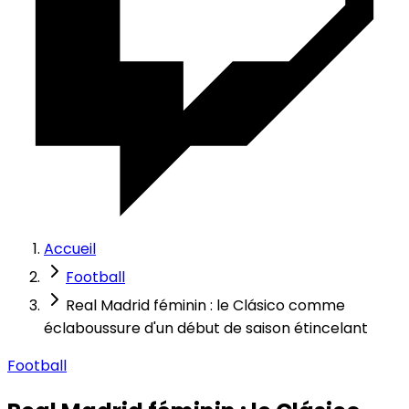
Accueil
Football
Real Madrid féminin : le Clásico comme
éclaboussure d'un début de saison étincelant
Football