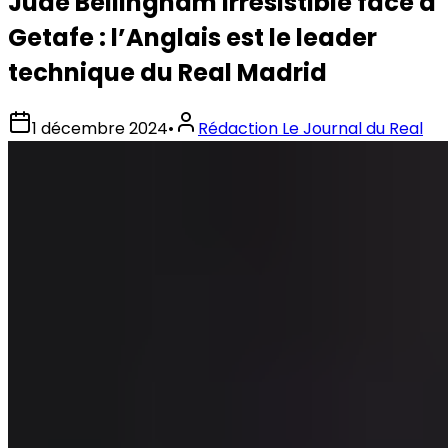
Jude Bellingham irrésistible face à
Getafe : l’Anglais est le leader
technique du Real Madrid
1 décembre 2024
•
Rédaction Le Journal du Real