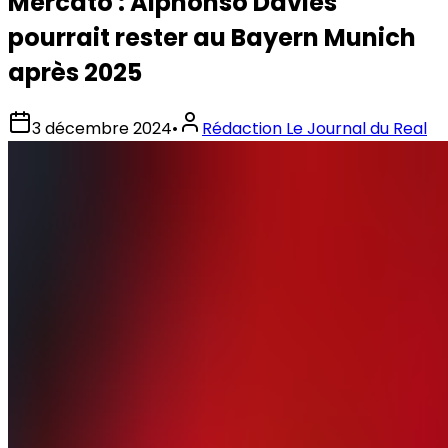
Mercato : Alphonso Davies
pourrait rester au Bayern Munich
après 2025
3 décembre 2024
•
Rédaction Le Journal du Real