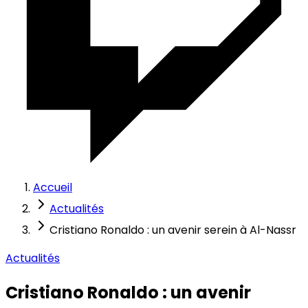
Accueil
Actualités
Cristiano Ronaldo : un avenir serein à Al-Nassr
Actualités
Cristiano Ronaldo : un avenir