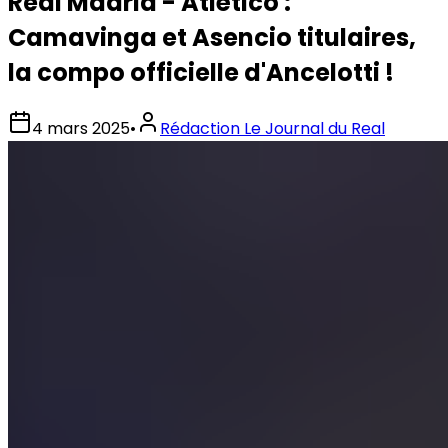
Real Madrid - Atlético :
Camavinga et Asencio titulaires,
la compo officielle d'Ancelotti !
4 mars 2025
•
Rédaction Le Journal du Real