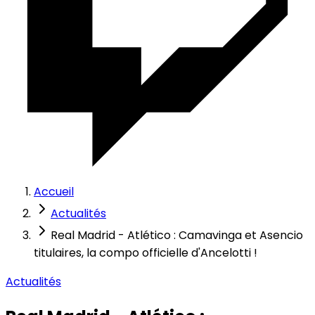
Accueil
Actualités
Real Madrid - Atlético : Camavinga et Asencio
titulaires, la compo officielle d'Ancelotti !
Actualités