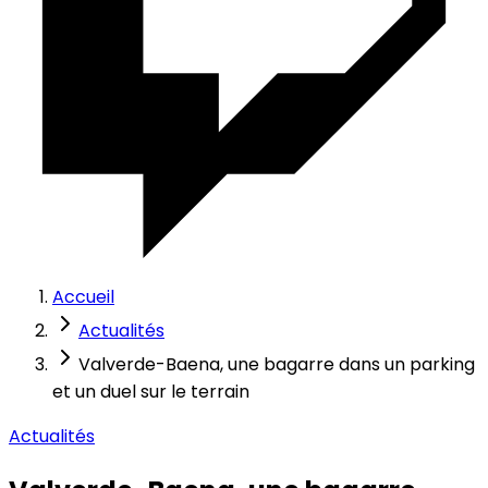
Accueil
Actualités
Valverde-Baena, une bagarre dans un parking
et un duel sur le terrain
Actualités