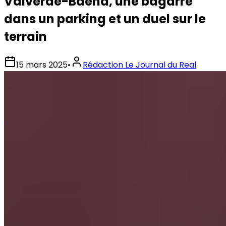
Valverde-Baena, une bagarre
dans un parking et un duel sur le
terrain
15 mars 2025
•
Rédaction Le Journal du Real