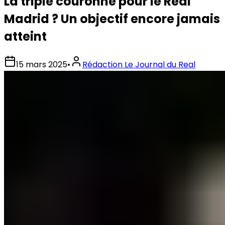
La triple couronne pour le Real
Madrid ? Un objectif encore jamais
atteint
15 mars 2025
•
Rédaction Le Journal du Real