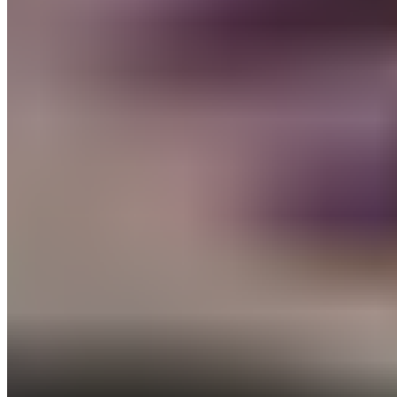
Liens rapides
Accueil
Actualités
Analyses
Basketball
Club
Équipe
première
Équipes nationales
Football
Historia que tu
hiciste
La Fábrica
Mercato
Section féminine
Statistiques
À propos