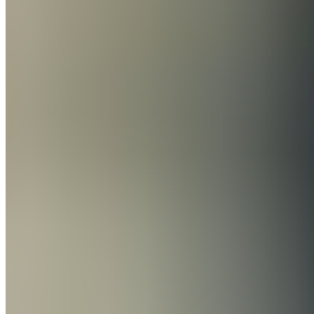
Comme le souligne
AS
,
le fils de Marcelo a débuté avec
le Juvenil A dans un contexte très difficile
. Le Real
Madrid et l'Atlético Madrid se trouvaient avec 63
points chacun en tête du groupe 5 de la catégorie.
Enzo Alves déterminant dès ses
débuts avec le Juvenil A (Compte
Instagram enzo_alves.fp)
Enzo Alves décisif avec un geste
extraordinaire