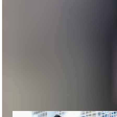
Suivant
Info LJDR : entre Mbappé et Vinicius Jr, les cartes
seront redistribuées en 2025-2026
Articles recommandés
Actualités