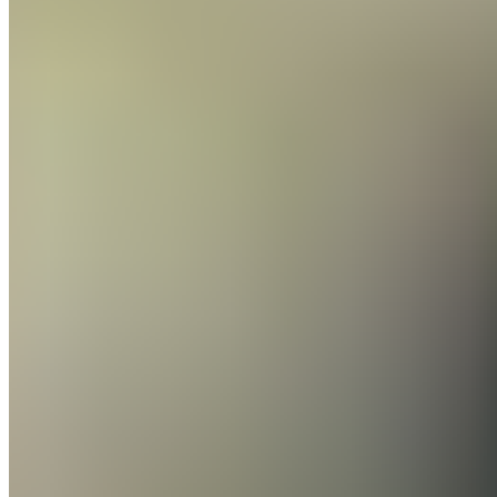
À seulement 15 ans, Enzo Alves, le fils de Marcelo, a
effectué ses débuts avec le Juvenil A d'Arbeloa dans
une rencontre décisive pour le titre de la catégorie.
Lors de celle-ci, l'avant-centre espagnol a été l'auteur
d'un geste spectaculaire qui s'est avéré déterminant.
Enzo Alves est l'un des plus grands joyaux de La Fábrica
du Real Madrid. Eu égard à ses qualités et son potentiel,
les attentes envers lui sont très élevées. D'autant plus
qu'il est le fils d'une légende du Real Madrid.