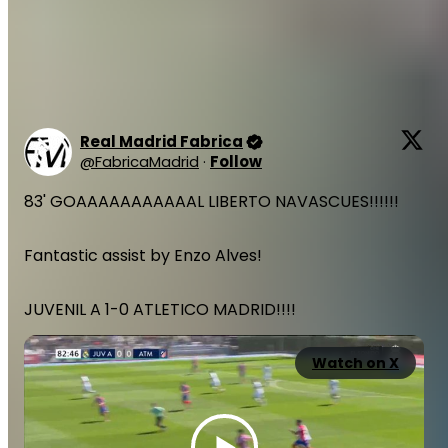
Ce geste a été effectué sous les yeux de son père,
Carlo et David Ancelotti. Les 3 hommes étaient
présents dans les gradins du stade.
Real Madrid Fabrica
@
FabricaMadrid
·
Follow
83' GOAAAAAAAAAAAL LIBERTO NAVASCUES!!!!!!

Fantastic assist by Enzo Alves!

JUVENIL A 1-0 ATLETICO MADRID!!!!
Watch on X