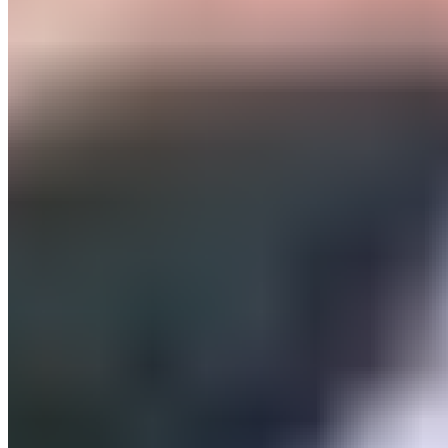
Le Journal du Real
Toute l'actualité du Real Madrid, analyses et résultats
en direct. Votre source d'information de référence sur
le club merengue.