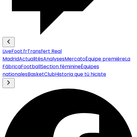
LiveFoot.fr
Transfert Real
Madrid
Actualités
Analyses
Mercato
Équipe première
La
Fábrica
Football
Section féminine
Équipes
nationales
Basket
Club
Historia que tú hiciste