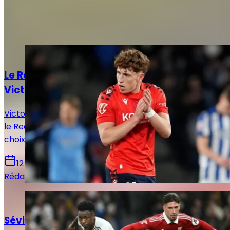
Autres articles de
Rédaction Le
Journal du Real
Actualités
Le Real Madrid face à un dilemme pour
Victor Muñoz
Victor Muñoz attire les regards en Navarre, tandis que
le Real Madrid prépare un possible rapatriement, un
choix qui pourrait remodeler l’offensive madrilène.
12 juin 2026
Rédaction Le Journal du Real
Actualités
Séville - Real Madrid : Horaire, chaînes et