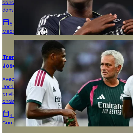
concernant le mercato du Real Madrid, que ce soit
dans le sens des départs ou des arrivées.
5 août 2026
Medric Bouzermane
Actualités
Trent ou Dumfries : le choix de luxe pour
José Mourinho
Avec deux latéraux de classe mondiale à sa disposition,
José Mourinho peut s'estimer particulièrement
privilégié mais va également se tirer les cheveux pour
choisir son titulaire.
4 août 2026
Camille Santos