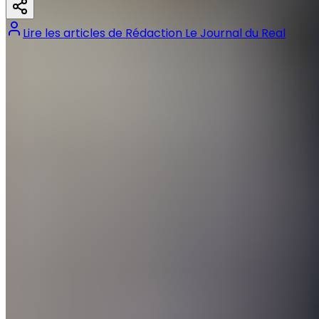
Lire les articles de
Rédaction Le Journal du Real
Tags :
#
Arbeloa
#
Enzo Alves
#
Juvenil A
#
La Fábrica
#
Marcelo
#
Real Madrid
Précédent
Un Real Madrid poussif, mais ces 3 satisfactions
sauvent la mise