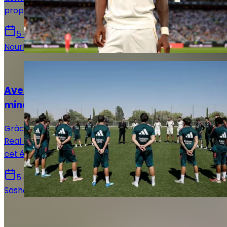
proposant une dernière offre.
5 août 2026
Nourhane Haroui
Actualités
Avec la Fabrica, le Real Madrid a trouvé sa
mine d'or
Grâce à une série de ventes et de reventes record, le
Real Madrid a déjà encaissé plus de 189 millions d’euros
cet été, pulvérisant son propre record historique.
5 août 2026
Sasha Laquitaine
Sur le même sujet