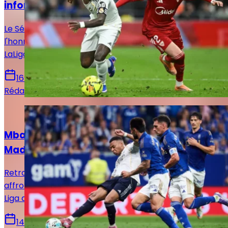
informations sur le match !
Le Séville FC reçoit ce dimanche le Real Madrid en
l'honneur de la 37e et avant-dernière journée de
LaLiga. Voici toutes les infos pour suivre la rencontre.
16 mai 2026
Rédaction Le Journal du Real
Actualités
Mbappé sur le banc : le XI titulaire du Real
Madrid face au Real Oviedo !
Retrouvez la composition officielle du Real Madrid pour
affronter le Real Oviedo en vue de la 36e journée de
Liga avec notamment le retour de Mbappé.
14 mai 2026