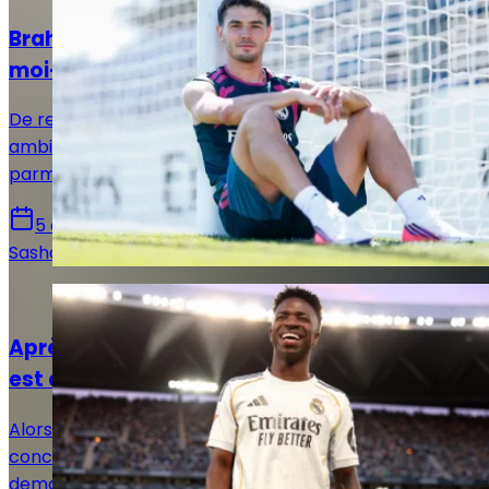
Brahim Díaz : « Je vais donner le meilleur de
moi-même »
De retour à l’entraînement, Brahim Díaz a affiché ses
ambitions pour la saison et son envie de s’imposer
parmi les titulaires sous José Mourinho.
5 août 2026
Sasha Laquitaine
Actualités
Après l'ultime offre du Real Madrid, la balle
est dans le camp de Vinicius Jr
Alors qu'Arsenal affiche un intérêt de plus en plus
concret pour Vinicius Jr, le Real Madrid aurait
demandé une réponse définitive au Brésilien en lui