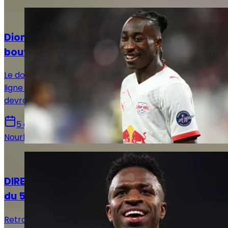
Actualités
Diomandé et le Real Madrid voient enfin le
bout du tunnel
Le dossier Yan Diomandé est entré dans sa dernière
ligne droite. Après plusieurs jours de doute, le transfert
devrait être finalisé dans les prochaines 48 heures.
5 août 2026
Nourhane Haroui
Actualités
DIRECT. Suivez le live mercato Real Madrid
du 5 août !
Retrouvez toutes les informations du 5 août