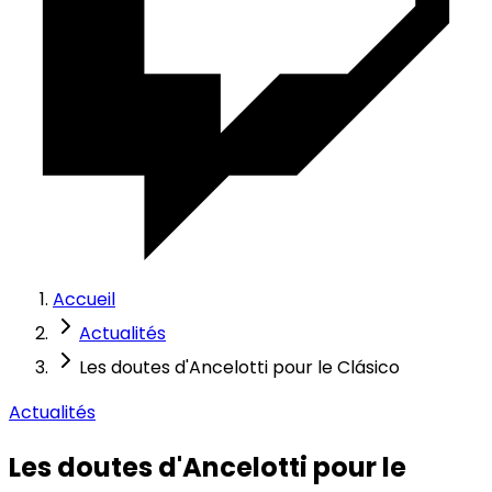
Accueil
Actualités
Les doutes d'Ancelotti pour le Clásico
Actualités
Les doutes d'Ancelotti pour le