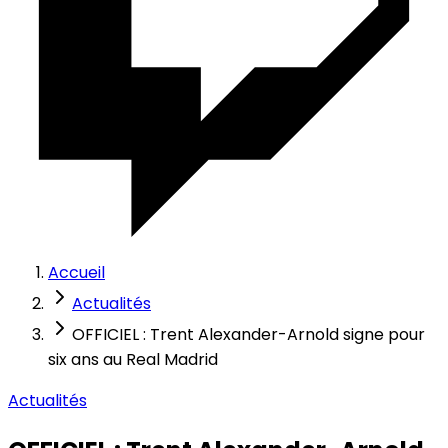
Accueil
Actualités
OFFICIEL : Trent Alexander-Arnold signe pour
six ans au Real Madrid
Actualités