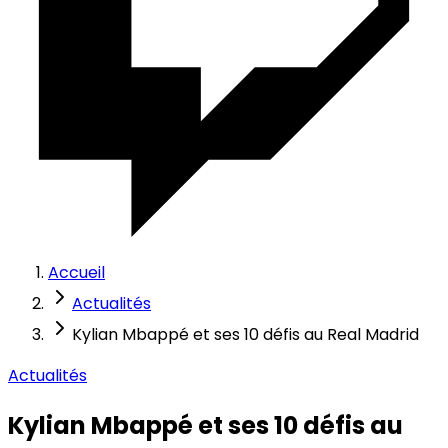
Accueil
Actualités
Kylian Mbappé et ses 10 défis au Real Madrid
Actualités
Kylian Mbappé et ses 10 défis au