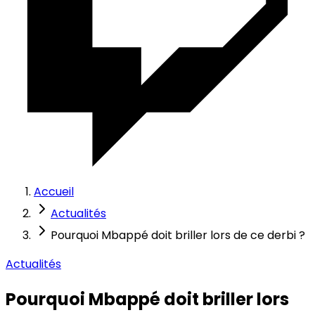
Accueil
Actualités
Pourquoi Mbappé doit briller lors de ce derbi ?
Actualités
Pourquoi Mbappé doit briller lors