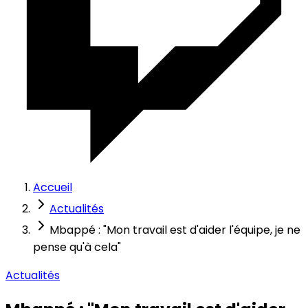
Accueil
Actualités
Mbappé : "Mon travail est d'aider l'équipe, je ne
pense qu'à cela"
Actualités