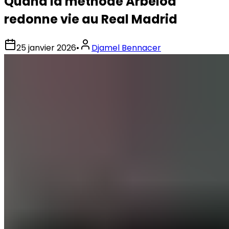
Quand la méthode Arbeloa
redonne vie au Real Madrid
25 janvier 2026
•
Djamel Bennacer