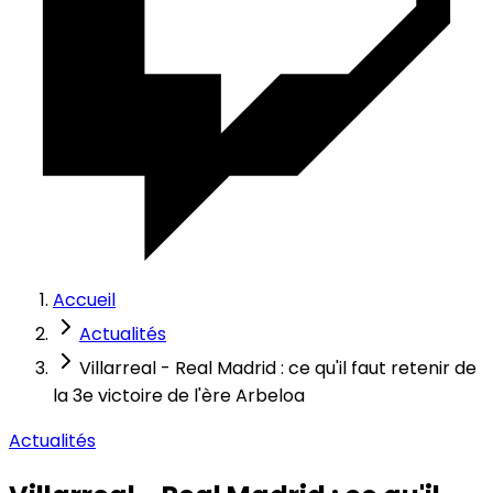
Accueil
Actualités
Villarreal - Real Madrid : ce qu'il faut retenir de
la 3e victoire de l'ère Arbeloa
Actualités