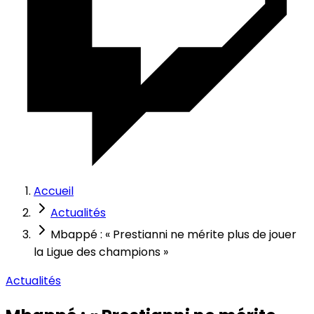
Accueil
Actualités
Mbappé : « Prestianni ne mérite plus de jouer
la Ligue des champions »
Actualités