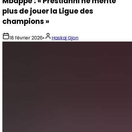
Mbappé : « Prestianni ne mérite
plus de jouer la Ligue des
champions »
18 février 2026
•
Haskaj Gjon