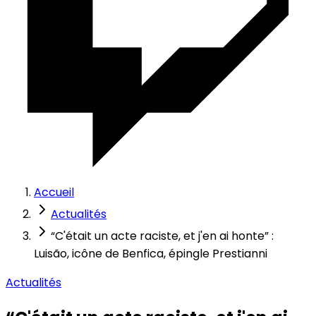
Accueil
Actualités
“C'était un acte raciste, et j'en ai honte” :
Luisão, icône de Benfica, épingle Prestianni
Actualités