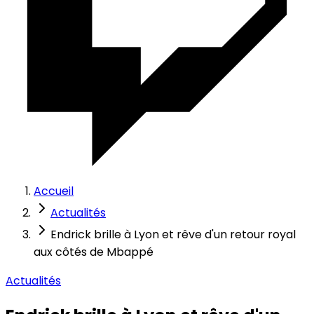
Accueil
Actualités
Endrick brille à Lyon et rêve d'un retour royal
aux côtés de Mbappé
Actualités