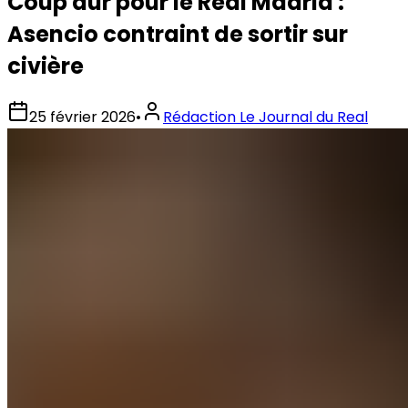
Coup dur pour le Real Madrid :
Asencio contraint de sortir sur
civière
25 février 2026
•
Rédaction Le Journal du Real