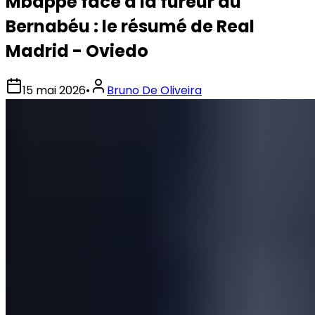
Mbappé face à la fureur du
Bernabéu : le résumé de Real
Madrid - Oviedo
15 mai 2026
•
Bruno De Oliveira