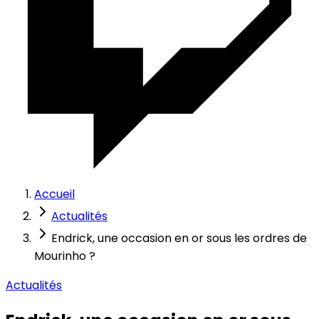
Accueil
Actualités
Endrick, une occasion en or sous les ordres de
Mourinho ?
Actualités