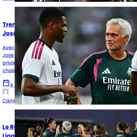
Mercato
Trent ou Dumfries : le choix de luxe pour
José Mourinho
Avec deux latéraux de classe mondiale à sa disposition,
José Mourinho peut s’estimer particulièrement
privilégié mais va également se tirer les cheveux pour
choisir son titulaire.
4 août 2026
Camille Santos
Mercato
Le Real Madrid Femenino à l’assaut de la
Liga F