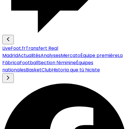
LiveFoot.fr
Transfert Real
Madrid
Actualités
Analyses
Mercato
Équipe première
La
Fábrica
Football
Section féminine
Équipes
nationales
Basket
Club
Historia que tú hiciste