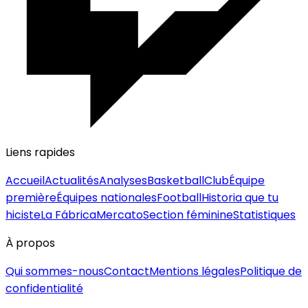
Liens rapides
Accueil
Actualités
Analyses
Basketball
Club
Équipe
première
Équipes nationales
Football
Historia que tu
hiciste
La Fábrica
Mercato
Section féminine
Statistiques
À propos
Qui sommes-nous
Contact
Mentions légales
Politique de
confidentialité