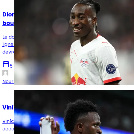
Mercato
Diomandé et le Real Madrid voient enfin le
bout du tunnel
Le dossier Yan Diomandé est entré dans sa dernière
ligne droite. Après plusieurs jours de doute, le transfert
devrait être finalisé dans les prochaines 48 heures.
5 août 2026
Nourhane Haroui
Mercato
Vinícius Jr face à son destin ce mercredi
Vinícius Jr est arrivé ce mercredi à Valdebebas,
accompagné de son agent. Une réunion décisive avec