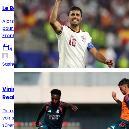
Le Barça s’invite dans le dossier Rodri
Alors que le Real Madrid négocie avec Manchester City
pour Rodri, le FC Barcelone profite de la blessure de
Frenkie de Jong pour se positionner.
4 août 2026
Sasha Laquitaine
Mercato
Vinicius Jr prêt à faire un geste envers le
Real Madrid ?
De retour cette semaine à Valdebebas, Vinicius Jr va
voir son avenir ou la fin de son aventure au Real Madrid
sûrement s’écrire cette semaine dans les bureaux