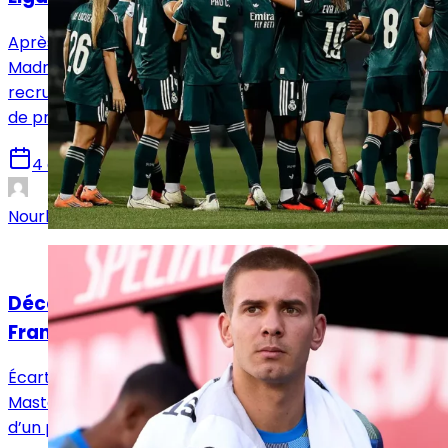
Après plusieurs semaines de mouvements, le Real
Madrid Femenino semble avoir déjà bouclé son
recrutement avant de démarrer une saison remplie
de promesses.
4 août 2026
Nourhane Haroui
Mercato
Décollage imminent pour Florence pour
Franco Mastantuono
Écarté du groupe pour le déplacement en Autriche,
Mastantuono se rapproche chaque jour un peu plus
d’un prêt. La Fiorentina tient la corde pour l’accueillir.