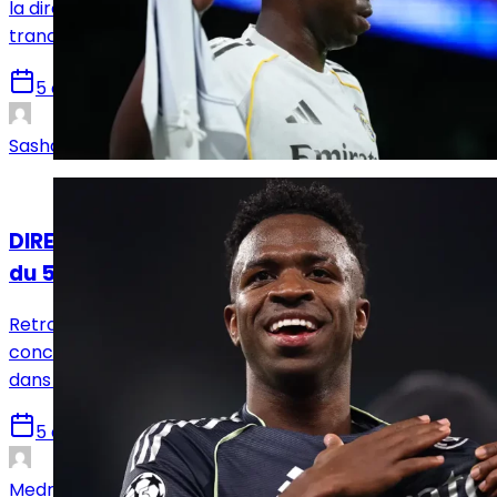
la direction madrilène est prévue ce mercredi pour
trancher son avenir.
5 août 2026
Sasha Laquitaine
Mercato
DIRECT. Suivez le live mercato Real Madrid
du 5 août !
Retrouvez toutes les informations du 5 août
concernant le mercato du Real Madrid, que ce soit
dans le sens des départs ou des arrivées.
5 août 2026
Medric Bouzermane