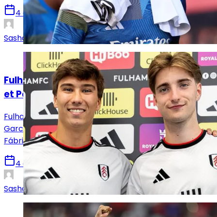
4 août 2026
Sasha Laquitaine
Mercato
Fulham, nouvelle terre d’accueil de Gonzalo
et Palacios
Fulham a officialisé hier soir les arrivées de Gonzalo
García et César Palacios, deux pur produits de la
Fábrica qui retrouvent Álvaro Arbeloa outre-Manche.
4 août 2026
Sasha Laquitaine
Mercato