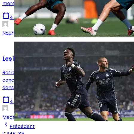
merengues.
4 août 2026
Nourhane Haroui
Mercato
Les infos mercato Real Madrid du 4 août !
Retrouvez toutes les informations du 4 août
concernant le mercato du Real Madrid, que ce soit
dans le sens des départs ou des arrivées.
4 août 2026
Medric Bouzermane
Précédent
1
2
3
4
5
…
85