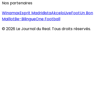
Nos partenaires
Winamax
Esprit Madridista
Akcelo
LiveFoot
Un Bon
Maillot
Be-Bilingue
One Football
©
2026
Le Journal du Real. Tous droits réservés.