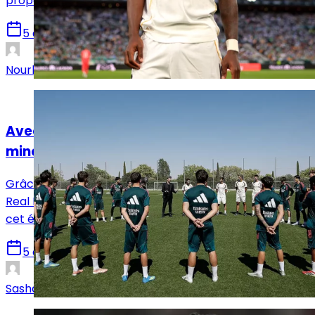
proposant une dernière offre.
5 août 2026
Nourhane Haroui
Mercato
Avec la Fabrica, le Real Madrid a trouvé sa
mine d’or
Grâce à une série de ventes et de reventes record, le
Real Madrid a déjà encaissé plus de 189 millions d’euros
cet été, pulvérisant son propre record historique.
5 août 2026
Sasha Laquitaine