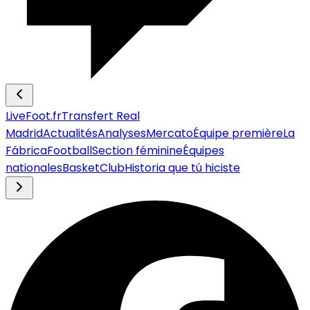
LiveFoot.fr
Transfert Real
Madrid
Actualités
Analyses
Mercato
Équipe première
La
Fábrica
Football
Section féminine
Équipes
nationales
Basket
Club
Historia que tú hiciste