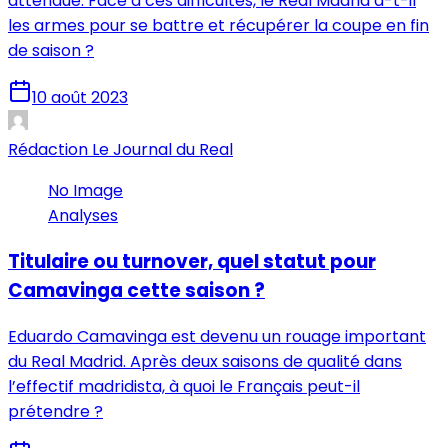
attendue. Face à ces difficultés, le Real Madrid a-t-il
les armes pour se battre et récupérer la coupe en fin
de saison ?
10 août 2023
Rédaction Le Journal du Real
No Image
Analyses
Titulaire ou turnover, quel statut pour
Camavinga cette saison ?
Eduardo Camavinga est devenu un rouage important
du Real Madrid. Après deux saisons de qualité dans
l’effectif madridista, à quoi le Français peut-il
prétendre ?