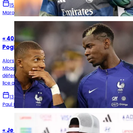
15 juin 2026
Marouene Ghariani
Actualités
« 40 buts et c’est une saison difficile ? »
Pogba vole au secours de Mbappé
Alors que les critiques entourent encore Kylian
Mbappé, Paul Pogba et Lucas Hernández ont tenu à
défendre le capitaine des Bleus avant son entrée en
lice au Mondial.
13 juin 2026
Paul Durel
Actualités
« Je suis au niveau que j’ai toujours rêvé »,