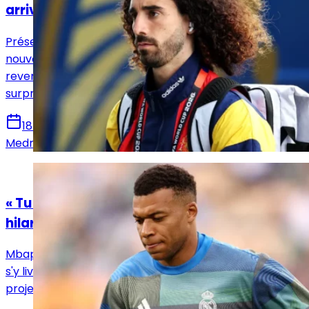
arrivé, je n'ai pas réfléchi »
Présent à la Coupe du monde avec l'Espagne et
nouveau joueur du Real Madrid, Marc Cucurella est
revenu sur son transfert qui a pris tout le monde par
surprise.
18 juin 2026
Medric Bouzermane
Actualités
« Tu vas défendre un jour ? », la question
hilarante d'Ethan Mbappé à son frère
Mbappé s'est exprimé dans les colonnes du Parisien et
s'y livre avec franchise sur ses regrets, sa vie sous les
projecteurs et sa relation avec le PSG.