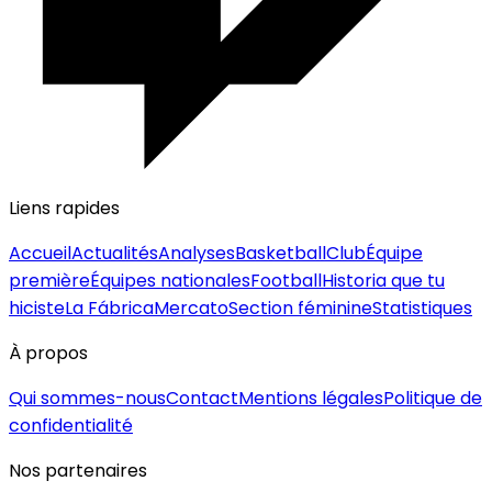
Liens rapides
Accueil
Actualités
Analyses
Basketball
Club
Équipe
première
Équipes nationales
Football
Historia que tu
hiciste
La Fábrica
Mercato
Section féminine
Statistiques
À propos
Qui sommes-nous
Contact
Mentions légales
Politique de
confidentialité
Nos partenaires