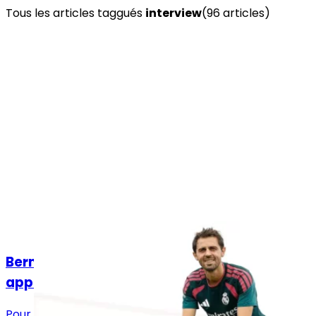
Tous les articles taggués
interview
(
96
article
s
)
Actualités
Bernardo Silva : « Quand le Real Madrid m'a
appelé, il était impossible de dire non »
Pour son premier jour à l'entraînement à Valdebebas,