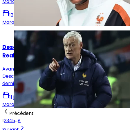
Mondial 2026, mêlant responsabilité et soif de victoire.
12 juin 2026
Marouene Ghariani
Actualités
Deschamps: « J'étais dans la short-list du
Real Madrid »
Avant le coup d'envoi du Mondial américain, Didier
Deschamps s'est confié à Marca dans l'une de ses
dernières interviews en tant que sélectionneur.
11 juin 2026
Marouene Ghariani
Précédent
1
2
3
4
5
…
8
Suivant