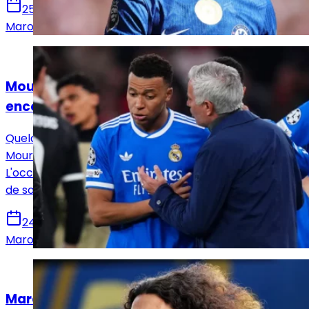
25 juin 2026
Marouene Ghariani
Actualités
Mourinho : « Je vais aider Mbappé à devenir
encore meilleur »
Quelques jours après son retour au Real Madrid, José
Mourinho a accordé sa première grande interview.
L'occasion pour le Portugais d'esquisser les contours
de son nouveau projet.
24 juin 2026
Marouene Ghariani
Actualités
Marc Cucurella : « Quand le Real Madrid est