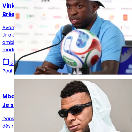
Vinicius Jr annonce la couleur avant Maroc-
Brésil
Avant l’entrée en lice du Brésil face au Maroc, Vinicius
Jr a affiché sa confiance devant la presse, entre
ambition mondiale, sérénité avec Ancelotti et avenir
madrilène repoussé à plus tard.
13 juin 2026
Paul Durel
Actualités
Mbappé : « Si on gagne sans que je marque ?
Je signe ! »
Dans une interview exclusive, Mbappé explique son
désir de laisser une empreinte indélébile au