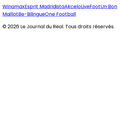
Winamax
Esprit Madridista
Akcelo
LiveFoot
Un Bon
Maillot
Be-Bilingue
One Football
©
2026
Le Journal du Real. Tous droits réservés.