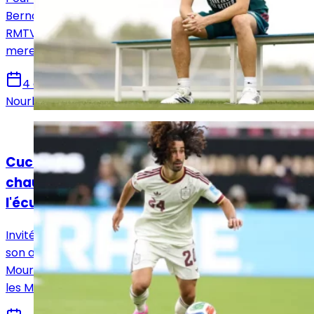
Bernardo Silva a accordé sa première interview à
RMTV en affichant ses ambitions sous le maillot
merengue.
4 août 2026
Nourhane Haroui
Actualités
Cucurella : « Je préférerais me réveiller
chauve plutôt que de me faire tatouer
l'écusson du Barça »
Invité par El Chiringuito, Marc Cucurella s'est confié sur
son arrivée au Real Madrid, sa relation avec José
Mourinho et le rôle qu'il est prêt à endosser pour aider
les Merengues à conquérir de nouveaux titres.