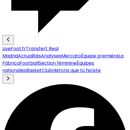
LiveFoot.fr
Transfert Real
Madrid
Actualités
Analyses
Mercato
Équipe première
La
Fábrica
Football
Section féminine
Équipes
nationales
Basket
Club
Historia que tú hiciste