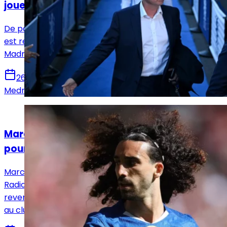
joueurs pour faire mon équipe »
De passage sur le podcast Beast Mode, José Mourinho
est revenu sur ce qu'il attend de son groupe au Real
Madrid et la mentalité que ses joueurs doivent avoir.
26 juin 2026
Medric Bouzermane
Actualités
Marc Cucurella : « Je ferai le sale boulot
pour Vinícius Jr »
Marc Cucurella s'est longuement exprimé au micro de
Radio MARCA et Radioestadio. Le latéral espagnol est
revenu sur son arrivée au Real Madrid et ses objectifs
au club.