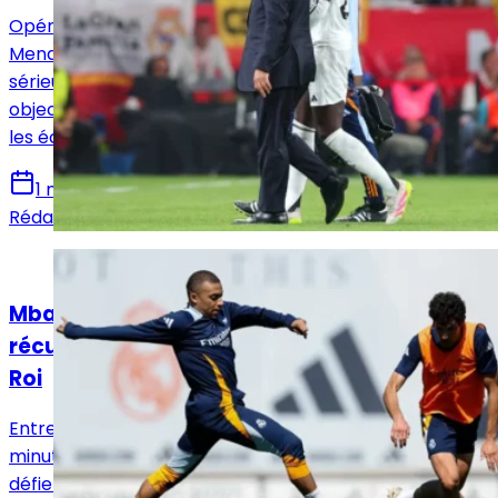
Opérés avec succès à Madrid, David Alaba et Ferland
Mendy entament leur rééducation. Deux blessures
sérieuses, deux trajectoires différentes, mais un même
objectif : revenir plus forts, à temps, ou presque, pour
les échéances majeures du Real Madrid.
1 mai 2025
Rédaction Le Journal du Real
Actualités
Mbappé et Mendy accélèrent leur
récupération avant la finale de Coupe du
Roi
Entre incertitudes physiques et espoirs de dernière
minute, Mbappé et Mendy espèrent être prêts pour
défier le Barça en finale de Coupe du Roi.