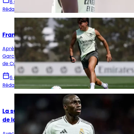
8 septembre 2025
Rédaction Le Journal du Real
Actualités
Fran García disparaît des radars
Après son excellente Coupe du Monde des Clubs, Fran
García est relégué au banc de touche suite à l’arrivée
de Carreras.
6 septembre 2025
Rédaction Le Journal du Real
Actualités
La surabondance du Real Madrid au poste
de latéral gauche
Avec l'arrivée d'Alvaro Carreras, le Real Madrid