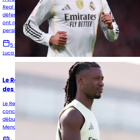
Real Madrid enregistre des retours cruciaux en
défense. Si Trent Alexander-Arnold et Ferland Mendy
ont reçu le feu vert médical, quelques incertitudes
persistent encore pour Álvaro Arbeloa.
5 février 2026
Luca Schenatto
Actualités
Le Real Madrid très prudent pour le retour
des blessés
Le Real Madrid veut faire preuve d’une vigilance accrue
concernant les quatre joueurs indisponibles depuis le
début de la saison (Bellingham, Camavinga, Endrick et
Mendy). Seul l’Anglais a joué depuis juin dernier.