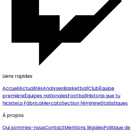
Liens rapides
Accueil
Actualités
Analyses
Basketball
Club
Équipe
première
Équipes nationales
Football
Historia que tu
hiciste
La Fábrica
Mercato
Section féminine
Statistiques
À propos
Qui sommes-nous
Contact
Mentions légales
Politique de