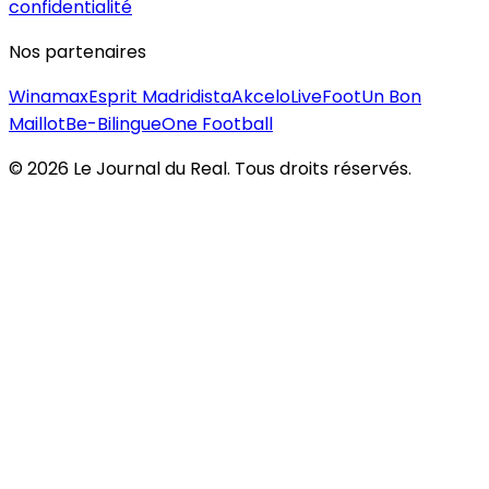
confidentialité
Nos partenaires
Winamax
Esprit Madridista
Akcelo
LiveFoot
Un Bon
Maillot
Be-Bilingue
One Football
©
2026
Le Journal du Real. Tous droits réservés.