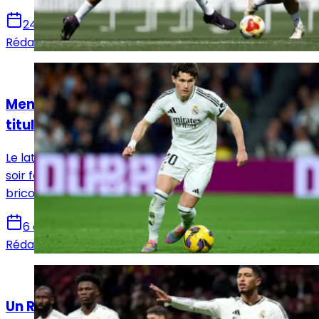
24 avril 2025
Rédaction Le Journal du Real
Actualités
Mendy absent, Fran García devrait être
titulaire à l'Emirates face à Arsenal
Le latéral espagnol Fran García devrait débuter mardi
soir face à Arsenal, compte tenu des blessures et du
bricolage imposé au milieu de terrain.
6 avril 2025
Rédaction Le Journal du Real
Actualités
Un Real Madrid sur les rotules, mais