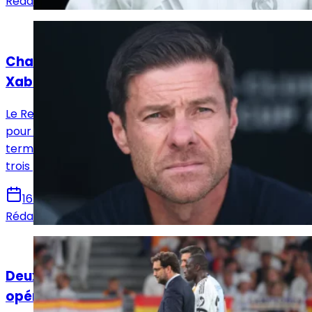
Rédaction Le Journal du Real
Actualités
Chaises musicales dans le couloir gauche :
Xabi Alonso doit choisir son latéral
Le Real Madrid se retrouve avec trois latéraux gauches
pour une seule place. Une situation intenable, à court
terme, Xabi Alonso va devoir trancher : un seul poste,
trois prétendants… et un favori évident.
16 juillet 2025
Rédaction Le Journal du Real
Actualités
Deux joueurs du Real Madrid viennent d'être
opérés avec succès