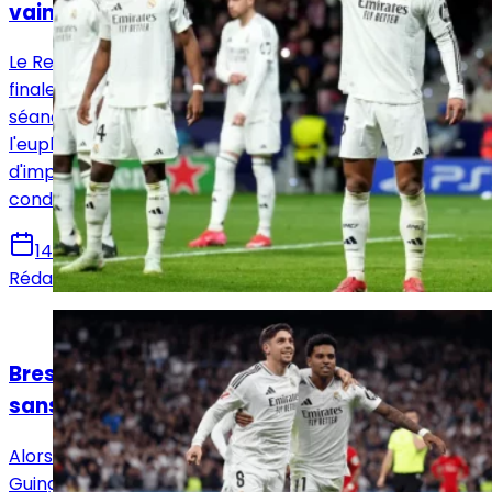
vainqueur quand même
Le Real Madrid a obtenu son passage en quarts de
finale de la Ligue des champions après une éprouvante
séance de tirs au but face à l’Atlético. Cependant, sous
l'euphorie de la victoire, le club madrilène suscite
d'importants doutes concernant sa qualité de jeu et la
condition physique de ses joueurs clés.
14 mars 2025
Rédaction Le Journal du Real
Actualités
Brest - Real Madrid : la compo probable
sans Vinicius Jr. suspendu
Alors que le Real Madrid prépare le déplacement à
Guingamp pour affronter Brest en Ligue des