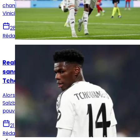
champions, Carlo Ancelotti va devoir composer sans
Vinicius Jr., suspendu.
28 janvier 2025
Rédaction Le Journal du Real
Actualités
Real Madrid - Salzbourg : la compo probable
sans Vazquez, suspendu, mais avec
Tchouaméni
Alors que le Real Madrid prépare la réception de
Salzbourg en Ligue des champions, Carlo Ancelotti va
pouvoir compter sur le retour express de Tchouaméni.
21 janvier 2025
Rédaction Le Journal du Real