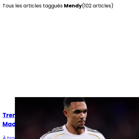
Tous les articles taggués
Mendy
(
102
article
s
)
Actualités
Trent et Mendy aptes pour Valence-Real
Madrid, Alaba grippé
À trois jours du déplacement périlleux à Valence, le