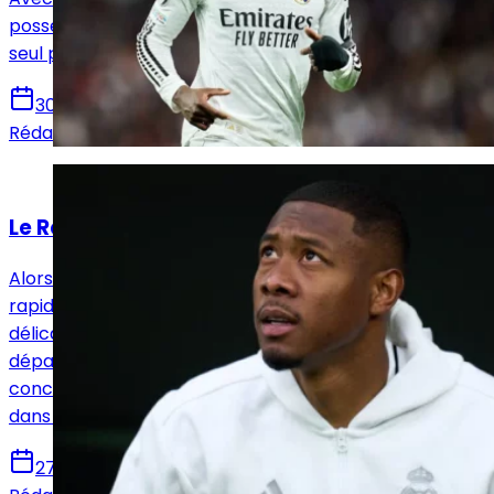
possède trois latéraux gauches dans ses rangs pour un
seul poste.
30 août 2025
Rédaction Le Journal du Real
Actualités
Le Real Madrid face à cinq cas épineux
Alors que la reprise approche, Xabi Alonso devra
rapidement clarifier l’avenir de cinq joueurs en position
délicate. Le Real Madrid ouvre la porte à certains
départs (Alaba, Mendy, Rodrygo) mais reste indécis
concernant Ceballos et Endrick. Le mercato entre
dans sa phase décisive.
27 juillet 2025