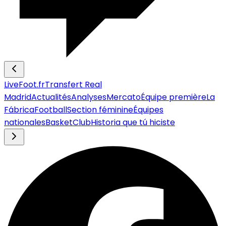
LiveFoot.fr
Transfert Real
Madrid
Actualités
Analyses
Mercato
Équipe première
La
Fábrica
Football
Section féminine
Équipes
nationales
Basket
Club
Historia que tú hiciste