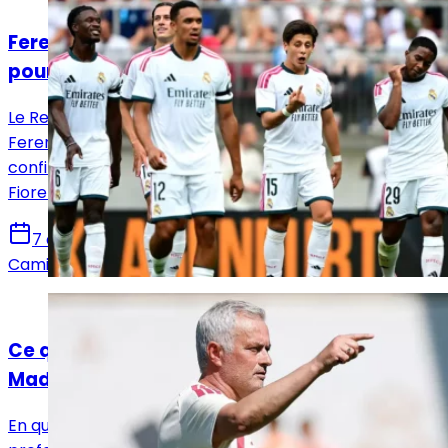
Ferencváros – Real Madrid : la Casa Blanca
poursuit sa préparation à Budapest
Le Real Madrid poursuit sa préparation estivale face à
Ferencváros en Hongrie. Les Merengue veulent
confirmer leurs progrès après leur match nul contre la
Fiorentina.
7 août 2026
Camille Santos
Actualités
Ce que Mourinho a déjà changé au Real
Madrid
En quelques semaines, José Mourinho aurait déjà