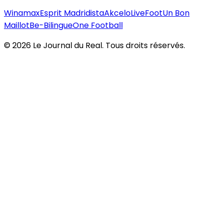
Winamax
Esprit Madridista
Akcelo
LiveFoot
Un Bon
Maillot
Be-Bilingue
One Football
©
2026
Le Journal du Real. Tous droits réservés.