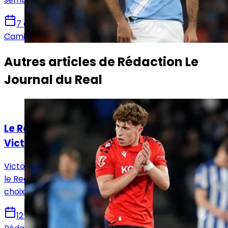
7 août 2026
Camille Santos
Autres articles de
Rédaction Le
Journal du Real
Actualités
Le Real Madrid face à un dilemme pour
Victor Muñoz
Victor Muñoz attire les regards en Navarre, tandis que
le Real Madrid prépare un possible rapatriement, un
choix qui pourrait remodeler l’offensive madrilène.
12 juin 2026