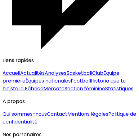
Liens rapides
Accueil
Actualités
Analyses
Basketball
Club
Équipe
première
Équipes nationales
Football
Historia que tu
hiciste
La Fábrica
Mercato
Section féminine
Statistiques
À propos
Qui sommes-nous
Contact
Mentions légales
Politique de
confidentialité
Nos partenaires