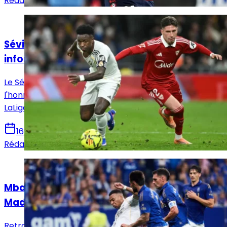
Rédaction Le Journal du Real
Actualités
Séville - Real Madrid : Horaire, chaînes et
informations sur le match !
Le Séville FC reçoit ce dimanche le Real Madrid en
l'honneur de la 37e et avant-dernière journée de
LaLiga. Voici toutes les infos pour suivre la rencontre.
16 mai 2026
Rédaction Le Journal du Real
Actualités
Mbappé sur le banc : le XI titulaire du Real
Madrid face au Real Oviedo !
Retrouvez la composition officielle du Real Madrid pour