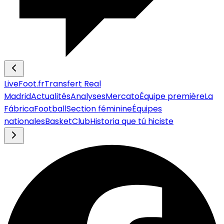
LiveFoot.fr
Transfert Real
Madrid
Actualités
Analyses
Mercato
Équipe première
La
Fábrica
Football
Section féminine
Équipes
nationales
Basket
Club
Historia que tú hiciste