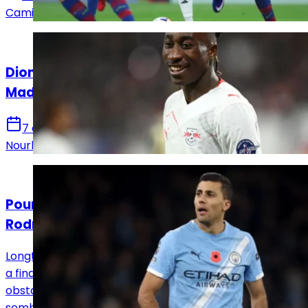
Camille Santos
Actualités
Diomandé après sa signature au Real
Madrid : « Ce n’est que le début »
7 août 2026
Nourhane Haroui
Actualités
Pourquoi le Real Madrid a perdu le dossier
Rodri ?
Longtemps en pole position pour Rodri, le Real Madrid
a finalement vu le Barça inverser la tendance. Plusieurs
obstacles ont freiné les Merengue dans un dossier qui
semblait pourtant leur être destiné.