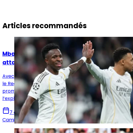
Articles recommandés
Actualités
Mbappé, Vinicius Jr, Diomandé : quelle
attaque pour le Real Madrid ?
Avec Vinicius Jr, Mbappé et désormais Yan Diomandé,
le Real Madrid dispose d’un trio offensif très
prometteur. Reste à voir comment José Mourinho
l’exploitera.
7 août 2026
Camille Santos
Actualités