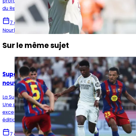
profondément transformé l’atmosphère du vestiaire
du Real Madrid et imposé une nouvelle dynamique.
7 août 2026
Nourhane Haroui
Sur le même sujet
Actualités
Supercoupe d’Espagne 2027 : Istanbul, la
nouvelle destination envisagée par la RFEF
La Supercoupe d’Espagne 2027 se disputera à Istanbul.
Une première pour la compétition, qui quittera
exceptionnellement l’Arabie saoudite pour cette
édition.
7 août 2026