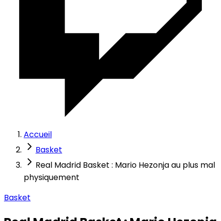
Accueil
Basket
Real Madrid Basket : Mario Hezonja au plus mal
physiquement
Basket