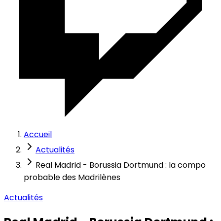
Accueil
Actualités
Real Madrid - Borussia Dortmund : la compo
probable des Madrilènes
Actualités