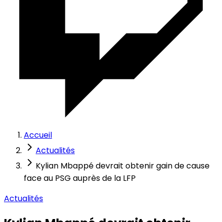
Accueil
Actualités
Kylian Mbappé devrait obtenir gain de cause
face au PSG auprès de la LFP
Actualités