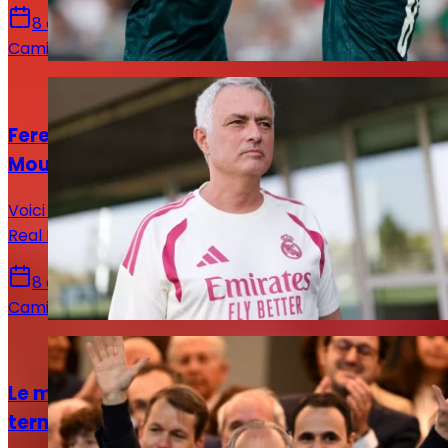
8 août 2026
Camille Santos
Actualités
Ferencváros – Real Madrid : le onze de
Mourinho est connu
Voici la composition officielle qu’a décidé d’aligner le
Real Madrid de José Mourinho face à Ferencvaros.
8 août 2026
Camille Santos
Actualités
Le mercato du Real Madrid est loin d’être
terminé