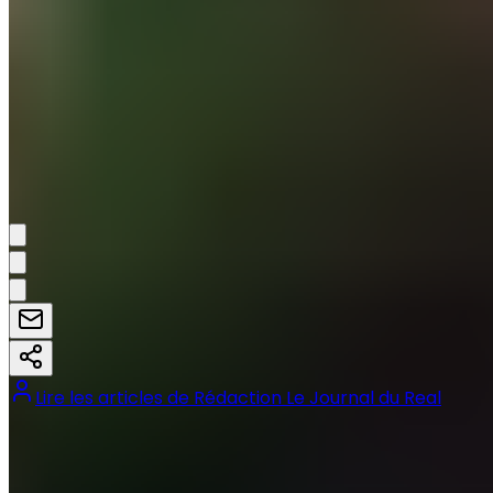
En attendant, Plattenberg déclare que des
négociations entre le clan du joueur de 24 ans et le
club bavarois vont continuer avant Noël et que le
Canadien aurait fait d'énormes efforts de salaire pour
rester à Munich. Affaire à suivre.
Médric Bouzermane
Partager:
Lire les articles de
Rédaction Le Journal du Real
Tags :
#
Alphonso Davies