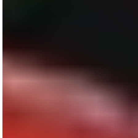
#
Bayern Munich
#
latéral gauche
#
Real Madrid
Précédent
Débat : Kylian Mbappé a-t-il définitivement perdu le
mojo ?
Suivant
Fran Garcia est-il la bonne surprise de ce début de
saison ?