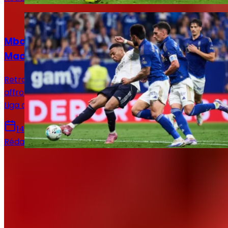
Actualités
Mbappé sur le banc : le XI titulaire du Real
Madrid face au Real Oviedo !
Retrouvez la composition officielle du Real Madrid pour
affronter le Real Oviedo en vue de la 36e journée de
Liga avec notamment le retour de Mbappé.
14 mai 2026
Rédaction Le Journal du Real