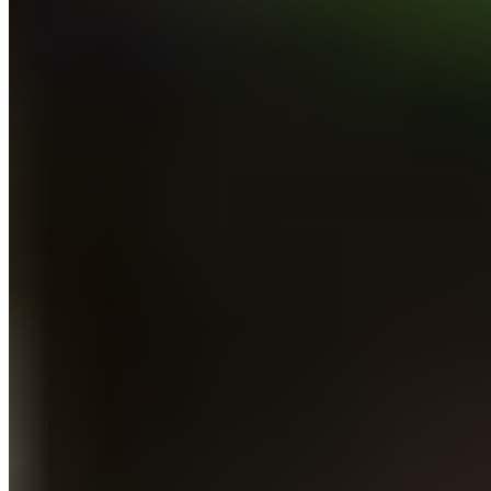
serait en négociations avancées avec le club bavarois.
Selon
Florian Plettenberg
, il s'agirait d'un contrat
longue durée avec le vainqueur de la Ligue des
champions 2020.
À lire aussi :
Débat : Kylian Mbappé a-t-il
définitivement perdu le mojo ?
Alphonso Davies, parti pour rester
en Allemagne ?
Il faut dire que la Bavière fut une véritable terre
d'accueil pour le Canadien qui n'a pas quitté le Bayern
depuis son arrivée en Europe. Latéral pouvant évoluer
un cran au-dessus sur le terrain, Alphonso Davies
faisait partie de la short-list du Real Madrid pour
renforcer un poste où Ferland Mendy et Fran Garcia