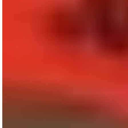
À propos
Qui sommes-nous
Contact
Mentions légales
Politique de
confidentialité
Nos partenaires
Winamax
Esprit Madridista
Akcelo
LiveFoot
Un Bon
Maillot
Be-Bilingue
One Football
©
2026
Le Journal du Real. Tous droits réservés.