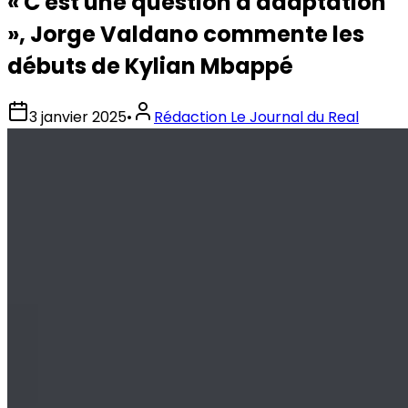
« C'est une question d'adaptation
», Jorge Valdano commente les
débuts de Kylian Mbappé
3 janvier 2025
•
Rédaction Le Journal du Real