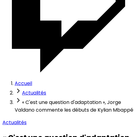
Accueil
Actualités
« C'est une question d'adaptation », Jorge
Valdano commente les débuts de Kylian Mbappé
Actualités