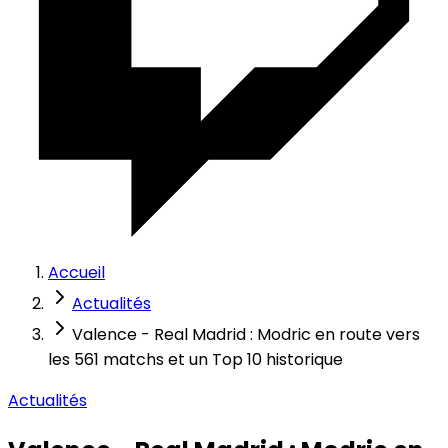
Accueil
Actualités
Valence - Real Madrid : Modric en route vers
les 561 matchs et un Top 10 historique
Actualités