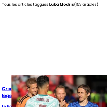
Tous les articles taggués
Luka Modric
(
163
article
s
)
Actualités
Cristiano – Modrić : le dernier duel des
légendes du Real Madrid
Le Portugal‑Croatie a offert le dernier duel entre