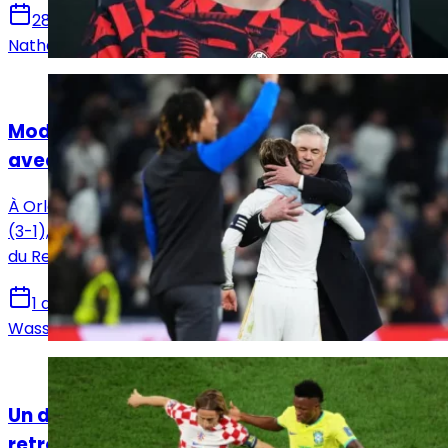
28 mai 2026
Nathan Beltron
Actualités
Modric au cœur d’un moment suspendu
avec le clan madrilène
À Orlando, après la victoire du Brésil face à la Croatie
(3-1), Luka Modric a retrouvé plusieurs visages familiers
du Real Madrid. Une scène chargée de nostalgie.
1 avril 2026
Wassim Dir
Actualités
Un duel Vinicius Jr - Modric sur fond de
retrouvailles à Orlando