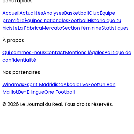
Liens rapides
Accueil
Actualités
Analyses
Basketball
Club
Équipe
première
Équipes nationales
Football
Historia que tu
hiciste
La Fábrica
Mercato
Section féminine
Statistiques
À propos
Qui sommes-nous
Contact
Mentions légales
Politique de
confidentialité
Nos partenaires
Winamax
Esprit Madridista
Akcelo
LiveFoot
Un Bon
Maillot
Be-Bilingue
One Football
©
2026
Le Journal du Real. Tous droits réservés.