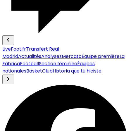
LiveFoot.fr
Transfert Real
Madrid
Actualités
Analyses
Mercato
Équipe première
La
Fábrica
Football
Section féminine
Équipes
nationales
Basket
Club
Historia que tú hiciste