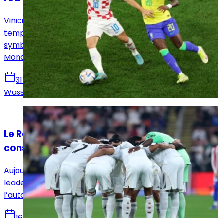
Vinicius Jr et Luka Modric se retrouvent adversaires le
temps d’un amical entre le Brésil et la Croatie. Un duel
symbolique entre générations et styles, avec le
Mondial en ligne de mire.
31 mars 2026
Wassim Dir
Actualités
Le Real Madrid est-il en train d'être
consumé par son manque de leadership ?
Aujourd’hui, le Real Madrid souffre d’un vestiaire sans
leader et d’un manque de cadres capables d’imposer
l’autorité nécessaire pour restaurer l’identité du club.
16 janvier 2026