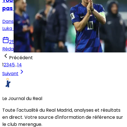
Tout autre club que le Real Madrid "est un
pas en arrière", selon Modric
Dans une interview accordée à la télévision croate,
Luka Modric a déclaré sa flamme au Real Madrid.
25 novembre 2025
Rédaction Le Journal du Real
Précédent
1
2
3
4
5
…
14
Suivant
Le Journal du Real
Toute l'actualité du Real Madrid, analyses et résultats
en direct. Votre source d'information de référence sur
le club merengue.