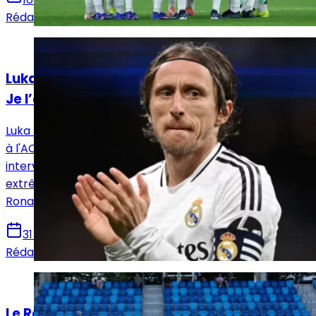
Rédaction Le Journal du Real
Actualités
Luka Modrić révèle la poigne de Mourinho : «
Je l’ai vu faire pleurer Cristiano »
Luka Modrić, légende vivante du Real Madrid aujourd'hui
à l'AC Milan, a livré une anecdote saisissante lors d’une
interview. Le Croate raconte comment l'exigence
extrême de José Mourinho a un jour réduit Cristiano
Ronaldo aux larmes en plein vestiaire.
31 décembre 2025
Rédaction Le Journal du Real
Actualités
Le Real Madrid tient son nouveau Modric