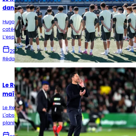
dans sa Fabrica !
Hugo Fernandez, capitaine du Real Madrid dans la
catégorie U13, réalise des miracles sur le terrain.
L’espoir de connaître un nouveau Modric renaît.
29 décembre 2025
Rédaction Le Journal du Real
Actualités
Le Real Madrid en quête d’un nouveau
maître du jeu
Le Real Madrid cherche son nouveau métronome.
L'absence de Modric et Kroos pèse lourd, et le club
planifie l'avenir pour retrouver un cerveau tactique.