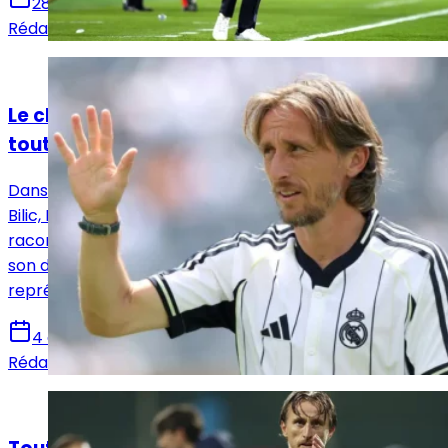
28 décembre 2025
Rédaction Le Journal du Real
Actualités
Le club anglais dans lequel Luka Modric était
tout proche de signer
Dans une longue conversation avec son ami Slaven
Bilic, Luka Modrić a ouvert son cœur. Le Croate a
raconté les coulisses de son arrivée au Real Madrid,
son départ cet été, mais aussi sa vision de ce que
représente le club dans la carrière d’un joueur.
4 décembre 2025
Rédaction Le Journal du Real
Actualités