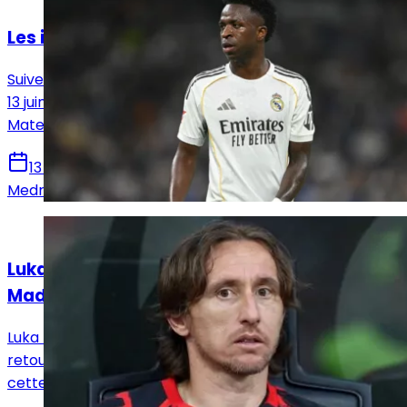
Les infos mercatos du Real Madrid du 13 juin
Suivez l'actualité mercato du Real Madrid de ce samedi
13 juin avec au programme des informations sur
Mateus Fernandes et les indésirables du club.
13 juin 2026
Medric Bouzermane
Actualités
Luka Modrić bientôt de retour au Real
Madrid ?
Luka Modrić, légende du Real Madrid, pourrait faire son
retour à la Casa Blanca après la fin de sa carrière,
cette fois dans un rôle en dehors du terrain.