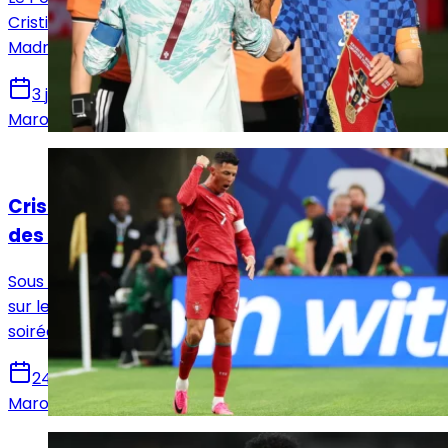
Cristiano Ronaldo et Modrić, deux géants du Real
Madrid. Plongez dans ce face‑à‑face chargé d’histoire.
3 juillet 2026
Marouene Ghariani
Actualités
Cristiano et Modrić continuent de battre
des records
Sous le feu des critiques, Cristiano Ronaldo a répondu
sur le terrain. De son côté, Luka Modrić a vécu une
soirée historique avec la Croatie. Grand récit.
24 juin 2026
Marouene Ghariani
Actualités