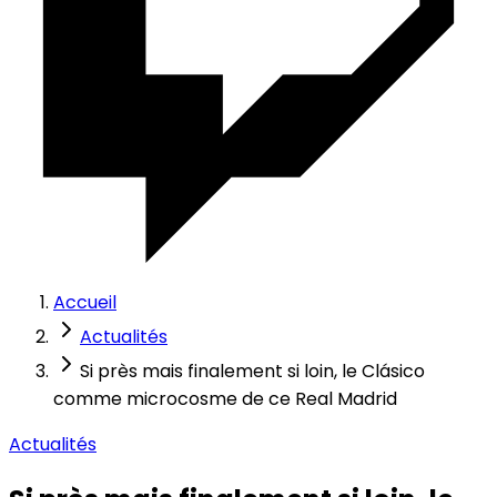
Accueil
Actualités
Si près mais finalement si loin, le Clásico
comme microcosme de ce Real Madrid
Actualités