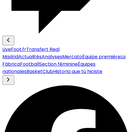
LiveFoot.fr
Transfert Real
Madrid
Actualités
Analyses
Mercato
Équipe première
La
Fábrica
Football
Section féminine
Équipes
nationales
Basket
Club
Historia que tú hiciste