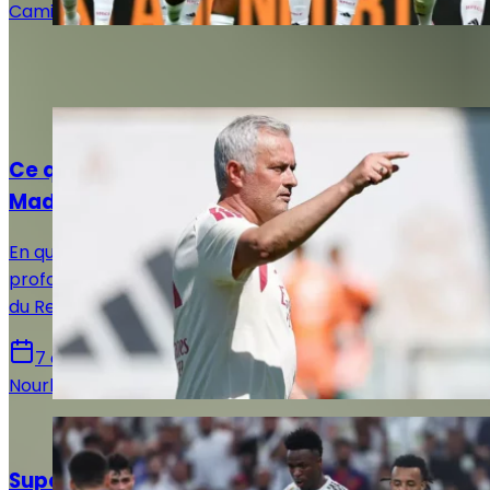
Camille Santos
Sur le même sujet
Actualités
Ce que Mourinho a déjà changé au Real
Madrid
En quelques semaines, José Mourinho aurait déjà
profondément transformé l’atmosphère du vestiaire
du Real Madrid et imposé une nouvelle dynamique.
7 août 2026
Nourhane Haroui
Actualités
Supercoupe d’Espagne 2027 : Istanbul, la