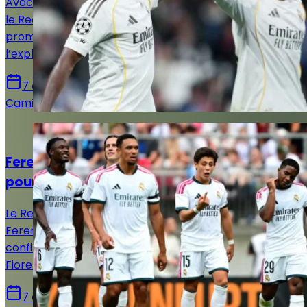
Avec Vinicius Jr, Mbappé et désormais Yan Diomandé,
le Real Madrid dispose d’un trio offensif très
prometteur. Reste à voir comment José Mourinho
l’exploitera.
7 août 2026
Camille Santos
Actualités
Ferencváros – Real Madrid : la Casa Blanca
poursuit sa préparation à Budapest
Le Real Madrid poursuit sa préparation estivale face à
Ferencváros en Hongrie. Les Merengue veulent
confirmer leurs progrès après leur match nul contre la
Fiorentina.
7 août 2026