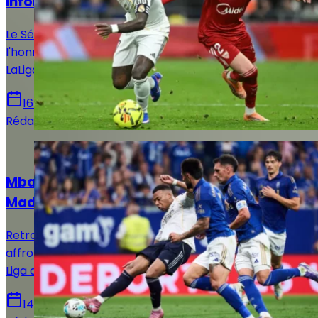
informations sur le match !
Le Séville FC reçoit ce dimanche le Real Madrid en
l'honneur de la 37e et avant-dernière journée de
LaLiga. Voici toutes les infos pour suivre la rencontre.
16 mai 2026
Rédaction Le Journal du Real
Actualités
Mbappé sur le banc : le XI titulaire du Real
Madrid face au Real Oviedo !
Retrouvez la composition officielle du Real Madrid pour
affronter le Real Oviedo en vue de la 36e journée de
Liga avec notamment le retour de Mbappé.
14 mai 2026