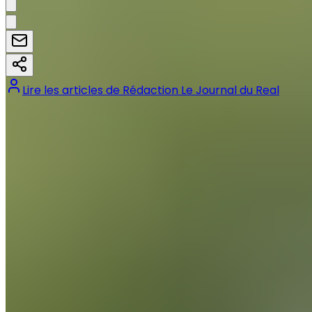
Lire les articles de
Rédaction Le Journal du Real
Tags :
#
Alvaro Arbeloa
#
Arbeloa
#
Castilla
#
Real Madrid
Précédent
Xabi Alonso face à l’ombre d’Ancelotti et Zidane au
Real Madrid