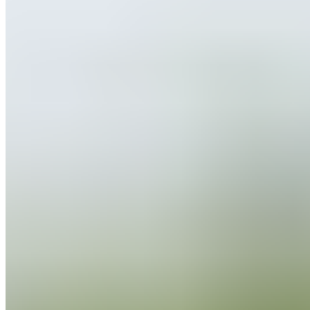
Arbeloa, auteur d’un parcours
exemplaire au service du Real
Madrid
Álvaro Arbeloa est un symbole fort de la
Casa Blanca
.
Arrivé au club en 2001 avec l’équipe U19 A, il a
rapidement gravi les échelons pour intégrer le
Castilla