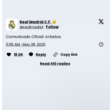
est prévue pour la saison 2025-2026.
Real Madrid C.F.
@
realmadrid
·
Follow
Comunicado Oficial: Arbeloa.
11:06 AM · May 28, 2025
18.0K
Reply
Copy link
Read 410 replies
À lire aussi :
OFFICIEL : Raúl quitte le Real Madrid
Castilla