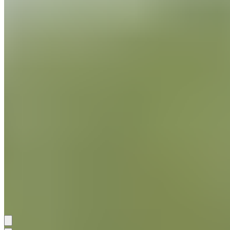
trois ans plus tard. Il s’est notamment illustré en
participant activement à la montée de l’équipe
réserve en deuxième division, montrant dès ses débuts
une détermination et un professionnalisme
remarquables.
Entre 2009 et 2016, il a disputé 238 matchs avec
l’équipe première, contribuant aux nombreux succès
du Real Madrid, dont deux Ligues des champions. Sa
riche expérience de joueur, doublée d’une carrière
d’entraîneur prometteuse au sein des équipes jeunes,
fait de lui le candidat idéal pour mener le
Castilla
vers
de nouveaux succès.
Manon Lafeac
Partager: