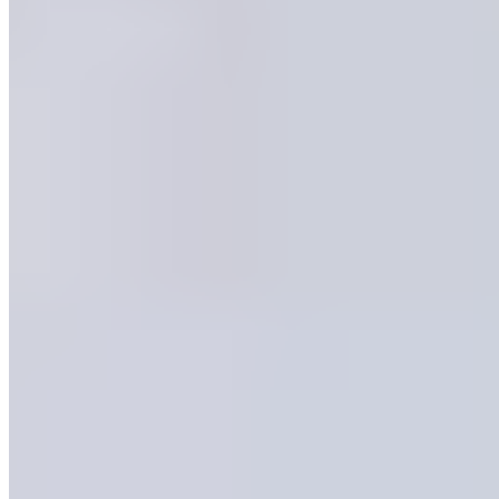
Liens rapides
Accueil
Actualités
Analyses
Basketball
Club
Équipe
première
Équipes nationales
Football
Historia que tu
hiciste
La Fábrica
Mercato
Section féminine
Statistiques
À propos
Qui sommes-nous
Contact
Mentions légales
Politique de
confidentialité
Nos partenaires
Winamax
Esprit Madridista
Akcelo
LiveFoot
Un Bon
Maillot
Be-Bilingue
One Football
©
2026
Le Journal du Real. Tous droits réservés.