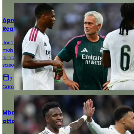
Actualités
Après l'échec Rodri, que peut encore faire le
Real Madrid ?
José Mourinho attendait encore du renfort au milieu,
mais le Real Madrid a finalement pris une autre
direction. Un choix qui pourrait peser lourd cette
saison.
7 août 2026
Camille Santos
Actualités
Mbappé, Vinicius Jr, Diomandé : quelle
attaque pour le Real Madrid ?