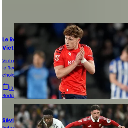
Autres articles de
Rédaction Le
Journal du Real
Actualités
Le Real Madrid face à un dilemme pour
Victor Muñoz
Victor Muñoz attire les regards en Navarre, tandis que
le Real Madrid prépare un possible rapatriement, un
choix qui pourrait remodeler l’offensive madrilène.
12 juin 2026
Rédaction Le Journal du Real
Actualités
Séville - Real Madrid : Horaire, chaînes et