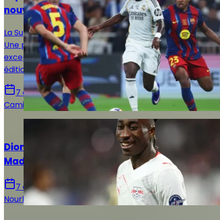
nouvelle destination envisagée par la RFEF
La Supercoupe d’Espagne 2027 se disputera à Istanbul.
Une première pour la compétition, qui quittera
exceptionnellement l’Arabie saoudite pour cette
édition.
7 août 2026
Camille Santos
Actualités
Diomandé après sa signature au Real
Madrid : « Ce n’est que le début »
7 août 2026
Nourhane Haroui