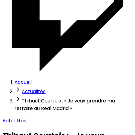
Accueil
Actualités
Thibaut Courtois : « Je veux prendre ma
retraite au Real Madrid »
Actualités